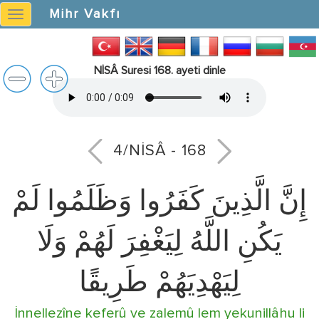
Mihr Vakfı
Mihr
Vakfı
NİSÂ Suresi 168. ayeti dinle
4/NİSÂ - 168
إِنَّ الَّذِينَ كَفَرُوا وَظَلَمُوا لَمْ
يَكُنِ اللَّهُ لِيَغْفِرَ لَهُمْ وَلَا
لِيَهْدِيَهُمْ طَرِيقًا
İnnellezîne keferû ve zalemû lem yekunillâhu li