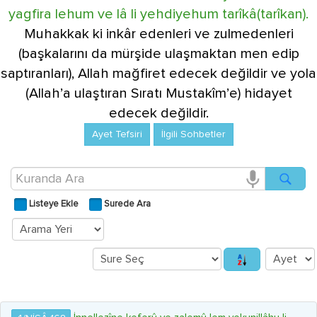
yagfira lehum ve lâ li yehdiyehum tarîkâ(tarîkan).
Muhakkak ki inkâr edenleri ve zulmedenleri
(başkalarını da mürşide ulaşmaktan men edip
saptıranları), Allah mağfiret edecek değildir ve yola
(Allah’a ulaştıran Sıratı Mustakîm’e) hidayet
edecek değildir.
Ayet Tefsiri
İlgili Sohbetler
Listeye Ekle
Surede Ara