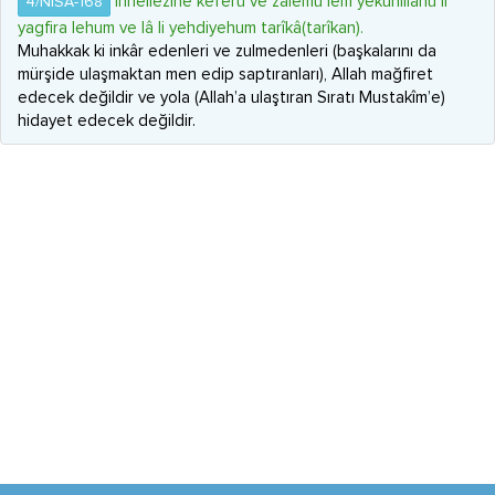
İnnellezîne keferû ve zalemû lem yekunillâhu li
4/NİSÂ-168
yagfira lehum ve lâ li yehdiyehum tarîkâ(tarîkan).
Muhakkak ki inkâr edenleri ve zulmedenleri (başkalarını da
mürşide ulaşmaktan men edip saptıranları), Allah mağfiret
edecek değildir ve yola (Allah’a ulaştıran Sıratı Mustakîm’e)
hidayet edecek değildir.