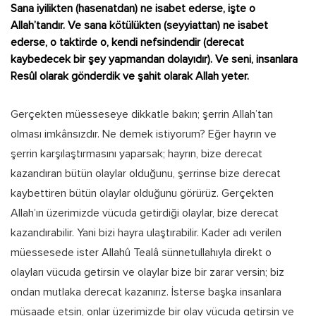
Sana iyilikten (hasenatdan) ne isabet ederse, işte o
Allah’tandır. Ve sana kötülükten (seyyiattan) ne isabet
ederse, o taktirde o, kendi nefsindendir (derecat
kaybedecek bir şey yapmandan dolayıdır). Ve seni, insanlara
Resûl olarak gönderdik ve şahit olarak Allah yeter.
Gerçekten müesseseye dikkatle bakın; şerrin Allah’tan
olması imkânsızdır. Ne demek istiyorum? Eğer hayrın ve
şerrin karşılaştırmasını yaparsak; hayrın, bize derecat
kazandıran bütün olaylar olduğunu, şerrinse bize derecat
kaybettiren bütün olaylar olduğunu görürüz. Gerçekten
Allah’ın üzerimizde vücuda getirdiği olaylar, bize derecat
kazandırabilir. Yani bizi hayra ulaştırabilir. Kader adı verilen
müessesede ister Allahû Tealâ sünnetullahıyla direkt o
olayları vücuda getirsin ve olaylar bize bir zarar versin; biz
ondan mutlaka derecat kazanırız. İsterse başka insanlara
müsaade etsin, onlar üzerimizde bir olay vücuda getirsin ve