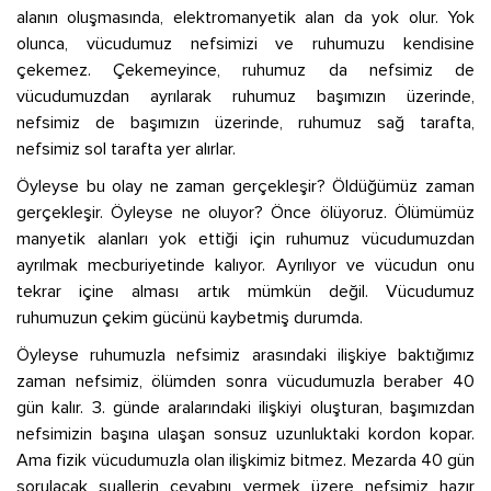
alanın oluşmasında, elektromanyetik alan da yok olur. Yok
olunca, vücudumuz nefsimizi ve ruhumuzu kendisine
çekemez. Çekemeyince, ruhumuz da nefsimiz de
vücudumuzdan ayrılarak ruhumuz başımızın üzerinde,
nefsimiz de başımızın üzerinde, ruhumuz sağ tarafta,
nefsimiz sol tarafta yer alırlar.
Öyleyse bu olay ne zaman gerçekleşir? Öldüğümüz zaman
gerçekleşir. Öyleyse ne oluyor? Önce ölüyoruz. Ölümümüz
manyetik alanları yok ettiği için ruhumuz vücudumuzdan
ayrılmak mecburiyetinde kalıyor. Ayrılıyor ve vücudun onu
tekrar içine alması artık mümkün değil. Vücudumuz
ruhumuzun çekim gücünü kaybetmiş durumda.
Öyleyse ruhumuzla nefsimiz arasındaki ilişkiye baktığımız
zaman nefsimiz, ölümden sonra vücudumuzla beraber 40
gün kalır. 3. günde aralarındaki ilişkiyi oluşturan, başımızdan
nefsimizin başına ulaşan sonsuz uzunluktaki kordon kopar.
Ama fizik vücudumuzla olan ilişkimiz bitmez. Mezarda 40 gün
sorulacak suallerin cevabını vermek üzere nefsimiz hazır