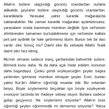
Allah’ın bizlere ulaştırdığı görüntü standartları nurlarla
alâkalıdır, şeytanın bizlere ulaştırdığı görüntü standartları,
karanlıklarla. Yarasalar, yalnız karanlık mağaralarda
saklanabilirler. Ne zaman karanlık mağaraları aydınlatırsanız,
yarasaların orada barınması mümkün değildir. İşte nefsinizin
afetlerinden tamamen kurtulabilmeniz için nefsinizin kalbini
pırıl pırıl aydınlık bir hale getirmeniz lâzım. Bunun tek bir ilacı
vardır; zikir. Sonuç mu? Daimî zikir. Bu sebeple Allahû Tealâ
daimî zikri farz kılmış.
Mü’min olmanın sadece inanç şartlarından bahsettik sizlere.
Bitmedi konu daha. Ya da daha açık ifade edelim; konunun
daha başındayız. Çünkü şimdi söyleyeceğim şeyler, başka
yerlerden işitmeniz mümkün olmayan şeyler. Evet, bunları
yalnız Kur’ân’ı Allah’ın öğrettiği insanlar bilir. Biz onlardan
biriyiz. Böyle söylememiz birçokları için böyle söyleyerek
övünüyor tarzında bir ifadeye sebep oluyor. Bunlara sadece
gülüp geçiyoruz. Ne söylememi istiyorlar? Allah’ın bize
öğrettiği şeyleri öğrenmedik mi dememizi istiyorlar? Yoksa