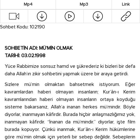
Mp4
Mp3
Link
Sohbet Kodu: 102190
SOHBETİN ADI: MÜ’MİN OLMAK
TARİHİ: 03.02.1998
Yüce Rabbimize sonsuz hamd ve şükrederiz ki bizleri bir defa
daha Allah’ın zikir sohbetini yapmak üzere bir araya getirdi.
Sizlere mü’min olmaktan bahsetmek istiyorum. Eğer
kavramlardan haberi olmayan insanların; Kur’ân-ı Kerim
kavramlarından haberi olmayan insanların ortaya koyduğu
sisteme bakarsanız, Allah’a inanan herkes mü’mindir. Böyle
diyorlar, inanmayan kâfirdir. Burada hiçbir anlaşmazlığımız yok,
inanmayan kâfirdir. “İnanan da mü’mindir.” diyorlar, işte film
burada kopuyor. Çünkü inanmak, Kur’ân-ı Kerim hükümlerine
göre mü’min olmak için yeterli bir sebep değildir. Sebeplerin