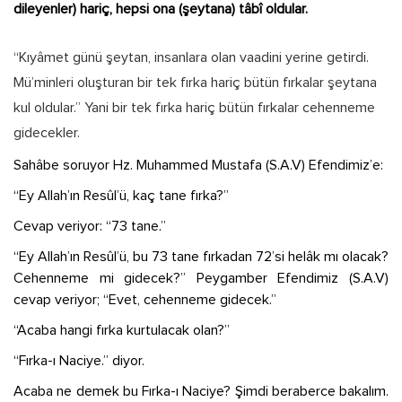
dileyenler) hariç, hepsi ona (şeytana) tâbî oldular.
“Kıyâmet günü şeytan, insanlara olan vaadini yerine getirdi.
Mü’minleri oluşturan bir tek fırka hariç bütün fırkalar şeytana
kul oldular.” Yani bir tek fırka hariç bütün fırkalar cehenneme
gidecekler.
Sahâbe soruyor Hz. Muhammed Mustafa (S.A.V) Efendimiz’e:
“Ey Allah’ın Resûl’ü, kaç tane fırka?”
Cevap veriyor: “73 tane.”
“Ey Allah’ın Resûl’ü, bu 73 tane fırkadan 72’si helâk mı olacak?
Cehenneme mi gidecek?” Peygamber Efendimiz (S.A.V)
cevap veriyor; “Evet, cehenneme gidecek.”
“Acaba hangi fırka kurtulacak olan?”
“Fırka-ı Naciye.” diyor.
Acaba ne demek bu Fırka-ı Naciye? Şimdi beraberce bakalım.