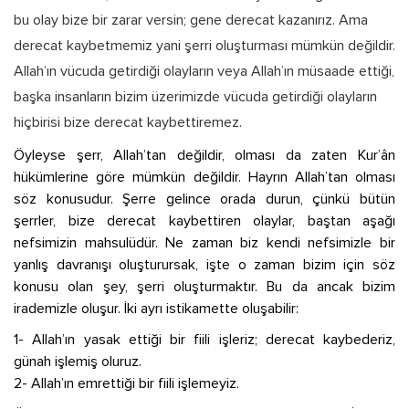
bu olay bize bir zarar versin; gene derecat kazanırız. Ama
derecat kaybetmemiz yani şerri oluşturması mümkün değildir.
Allah’ın vücuda getirdiği olayların veya Allah’ın müsaade ettiği,
başka insanların bizim üzerimizde vücuda getirdiği olayların
hiçbirisi bize derecat kaybettiremez.
Öyleyse şerr, Allah’tan değildir, olması da zaten Kur’ân
hükümlerine göre mümkün değildir. Hayrın Allah’tan olması
söz konusudur. Şerre gelince orada durun, çünkü bütün
şerrler, bize derecat kaybettiren olaylar, baştan aşağı
nefsimizin mahsulüdür. Ne zaman biz kendi nefsimizle bir
yanlış davranışı oluşturursak, işte o zaman bizim için söz
konusu olan şey, şerri oluşturmaktır. Bu da ancak bizim
irademizle oluşur. İki ayrı istikamette oluşabilir:
1- Allah’ın yasak ettiği bir fiili işleriz; derecat kaybederiz,
günah işlemiş oluruz.
2- Allah’ın emrettiği bir fiili işlemeyiz.