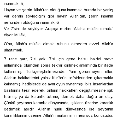
inanmak; 5,
Hayrın ve şerrin Allah’tan olduğuna inanmak; burada bir yanlış
var demin söylediğim gibi, hayrın Allah’tan, şerrin insanın
nefsinden olduğuna inanmak; 6
Ve 7.’sini de söylüyor Arapça metin: “Allah’a mülâki olmak.”
diyor. Mülâki,
O’na, Allah’a mülâki olmak; ruhunu ölmeden evvel Allah’a
ulaştırmak.
7 tane şart, 7.’si yok. 7.’si için gene ba’su ba’del mevt
anlamında, ölümden sonra tekrar dirilmek anlamında bir ifade
kullanılmış, Türkçeleştirilmesinde. Yani görünmeyen eller,
Allah’ın hakikatlerini yalnız Kur’ân’ın tefsirlerinden çıkarmakla
kalmamış, hadîslerde de aynı oyun oynanmış. İblis, insanlardan
bazılarına tesir ederek, onların hakikatleri değiştirmesine ışık
tutmuş ya da karanlık tutmuş demek daha doğru bir olay.
Çünkü şeytanın karanlık dünyasında, ışıkların üzerine karanlık
getirmek asıldır. Allah’ın nurlu dünyasında ise şeytanın
karanlıklarının üzerine, Allah’ın nurlarının inmesi söz konusudur.