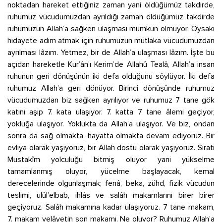
noktadan hareket ettiğiniz zaman yani öldüğümüz takdirde,
ruhumuz vücudumuzdan ayrıldığı zaman öldüğümüz takdirde
ruhumuzun Allah’a sağken ulaşması mümkün olmuyor. Oysaki
hidayete adım atmak için ruhumuzun mutlaka vücudumuzdan
ayrılması lâzım. Yetmez, bir de Allah’a ulaşması lâzım. İşte bu
açıdan hareketle Kur’ân’ı Kerim’de Allahû Tealâ, Allah’a insan
ruhunun geri dönüşünün iki defa olduğunu söylüyor. İki defa
ruhumuz Allah’a geri dönüyor. Birinci dönüşünde ruhumuz
vücudumuzdan biz sağken ayrılıyor ve ruhumuz 7 tane gök
katını aşıp 7. kata ulaşıyor. 7. katta 7 tane âlemi geçiyor,
yokluğa ulaşıyor. Yoklukta da Allah’a ulaşıyor. Ve biz, ondan
sonra da sağ olmakta, hayatta olmakta devam ediyoruz. Bir
evliya olarak yaşıyoruz, bir Allah dostu olarak yaşıyoruz. Sıratı
Mustakîm yolculuğu bitmiş oluyor yani yükselme
tamamlanmış oluyor, yücelme başlayacak, kemal
derecelerinde olgunlaşmak; fenâ, beka, zühd, fizik vücudun
teslimi, ulûl’elbab, ihlâs ve salâh makamlarını birer birer
geçiyoruz. Salâh makamına kadar ulaşıyoruz. 7 tane makam,
7. makam velâyetin son makamı. Ne oluyor? Ruhumuz Allah’a