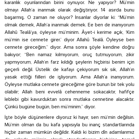
karanlık oyunlarından birini oynuyor. Ne yapıyor? Mü’min
olmayı Allah’a inanmak olarak değiştiriyor. 14 asırda bunu
başarmış. O zaman ne oluyor? İnsanlar diyorlar ki: “Mü’min
olmak demek, Allah’a inanmak demek. Ee ben de inanıyorum
Allahû Tealâ’ya, öyleyse mü’minim. Âyet-i kerime açık, ‘Kim
mü’min ise cennete girer.’ diyor Allahû Tealâ. Öyleyse ben
cennete gireceğim.” diyor. Ama sonra şöyle kendine doğru
bakıyor; “Ben namaz kılmıyorum, oruç tutmuyorum, zikir
yapmıyorum, Allah’ın farz kıldığı şeylerin hiçbirisi benim için
geçerli değil. Üstelik de kafayı çekiyorum sık sık, Allah’ın
yasak ettiği fiilleri de işliyorum. Ama Allah’a inanıyorum.
Öyleyse mutlaka cennete gireceğime göre bunun bir tek yolu
olabilir; Allah beni evvelâ cehenneme sokacaktır, hafifçe
leblebi gibi kavurduktan sonra mutlaka cennetine alacaktır.
Çünkü bugüne bugün, ben mü’minim.” diyor.
İşte böyle düşünenlere diyoruz ki hayır, sen mü’min değilsin.
Mü’min olman da bu kafa yapısıyla bu inanç standartlarında
hiçbir zaman mümkün değildir. Kaldı ki bizim dîn adamlarımız