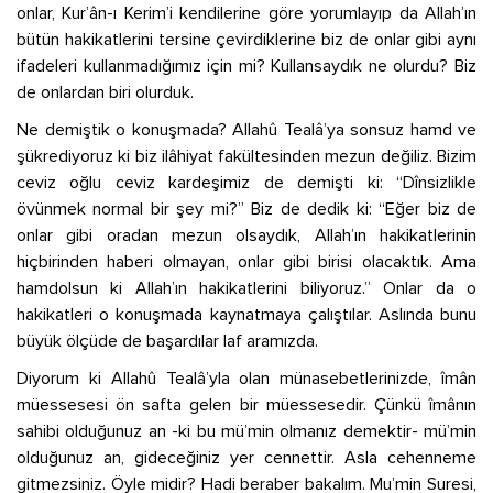
onlar, Kur’ân-ı Kerim’i kendilerine göre yorumlayıp da Allah’ın
bütün hakikatlerini tersine çevirdiklerine biz de onlar gibi aynı
ifadeleri kullanmadığımız için mi? Kullansaydık ne olurdu? Biz
de onlardan biri olurduk.
Ne demiştik o konuşmada? Allahû Tealâ’ya sonsuz hamd ve
şükrediyoruz ki biz ilâhiyat fakültesinden mezun değiliz. Bizim
ceviz oğlu ceviz kardeşimiz de demişti ki: “Dînsizlikle
övünmek normal bir şey mi?” Biz de dedik ki: “Eğer biz de
onlar gibi oradan mezun olsaydık, Allah’ın hakikatlerinin
hiçbirinden haberi olmayan, onlar gibi birisi olacaktık. Ama
hamdolsun ki Allah’ın hakikatlerini biliyoruz.” Onlar da o
hakikatleri o konuşmada kaynatmaya çalıştılar. Aslında bunu
büyük ölçüde de başardılar laf aramızda.
Diyorum ki Allahû Tealâ’yla olan münasebetlerinizde, îmân
müessesesi ön safta gelen bir müessesedir. Çünkü îmânın
sahibi olduğunuz an -ki bu mü’min olmanız demektir- mü’min
olduğunuz an, gideceğiniz yer cennettir. Asla cehenneme
gitmezsiniz. Öyle midir? Hadi beraber bakalım. Mu’min Suresi,