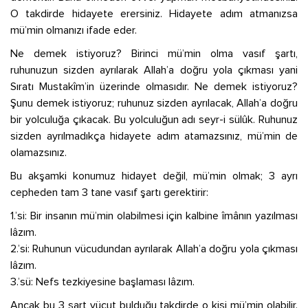
O takdirde hidayete erersiniz. Hidayete adım atmanızsa
mü’min olmanızı ifade eder.
Ne demek istiyoruz? Birinci mü’min olma vasıf şartı,
ruhunuzun sizden ayrılarak Allah’a doğru yola çıkması yani
Sıratı Mustakîm’in üzerinde olmasıdır. Ne demek istiyoruz?
Şunu demek istiyoruz; ruhunuz sizden ayrılacak, Allah’a doğru
bir yolculuğa çıkacak. Bu yolculuğun adı seyr-i sülûk. Ruhunuz
sizden ayrılmadıkça hidayete adım atamazsınız, mü’min de
olamazsınız.
Bu akşamki konumuz hidayet değil, mü’min olmak; 3 ayrı
cepheden tam 3 tane vasıf şartı gerektirir:
1.’si: Bir insanın mü’min olabilmesi için kalbine îmânın yazılması
lâzım.
2.’si: Ruhunun vücudundan ayrılarak Allah’a doğru yola çıkması
lâzım.
3.’sü: Nefs tezkiyesine başlaması lâzım.
Ancak bu 3 şart vücut bulduğu takdirde o kişi mü’min olabilir.