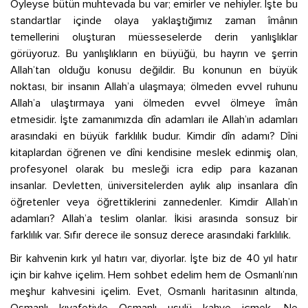
Öyleyse bütün muhtevada bu var; emirler ve nehiyler. İşte bu
standartlar içinde olaya yaklaştığımız zaman îmânın
temellerini oluşturan müesseselerde derin yanlışlıklar
görüyoruz. Bu yanlışlıkların en büyüğü, bu hayrın ve şerrin
Allah’tan olduğu konusu değildir. Bu konunun en büyük
noktası, bir insanın Allah’a ulaşmaya; ölmeden evvel ruhunu
Allah’a ulaştırmaya yani ölmeden evvel ölmeye îmân
etmesidir. İşte zamanımızda dîn adamları ile Allah’ın adamları
arasındaki en büyük farklılık budur. Kimdir dîn adamı? Dîni
kitaplardan öğrenen ve dîni kendisine meslek edinmiş olan,
profesyonel olarak bu mesleği icra edip para kazanan
insanlar. Devletten, üniversitelerden aylık alıp insanlara dîn
öğretenler veya öğrettiklerini zannedenler. Kimdir Allah’ın
adamları? Allah’a teslim olanlar. İkisi arasında sonsuz bir
farklılık var. Sıfır derece ile sonsuz derece arasındaki farklılık.
Bir kahvenin kırk yıl hatırı var, diyorlar. İşte biz de 40 yıl hatır
için bir kahve içelim. Hem sohbet edelim hem de Osmanlı’nın
meşhur kahvesini içelim. Evet, Osmanlı haritasının altında,