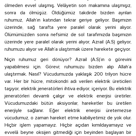
ölmeden evvel ulaşmış. Velâyetin son makamına ulaşmışız,
sonra da ölmüşüz. Öldüğümüz takdirde bizden ayrılan
ruhumuz, Allah’ın katından tekrar geriye geliyor. Başımızın
üzerinde, sağ tarafta yere paralel olarak yerini alıyor.
Ölümümüzden sonra nefsimiz de sol tarafımızda başımızın
üzerinde yere paralel olarak yerini alıyor, Azrail (A.S) geliyor,
ruhumuzu alıyor ve Allah’a ulaştırmak üzere harekete geçiyor.
Niçin ruhumuz geri dönüyor? Azrail (A.S)’ın o görevini
yapabilmesi için. Görevi; ruhumuzu bizden alıp Allah’a
ulaştırmak. Nasıl? Vücudumuzda yaklaşık 200 trilyon hücre
var. Her bir hücre, mitokondri adı verilen elektrik üreticileri
taşıyor, elektrik jeneratörleri ihtiva ediyor, içeriyor. Bu elektrik
jeneratörleri devamlı çalışır ve elektrik enerjisi üretirler.
Vücudumuzdaki bütün aksiyonlar, hareketler bu üretilen
enerjiyle sağlanır. Eğer elektrik enerjisi üretemezse
vücudumuz, o zaman hareket etme kabiliyetimiz de yok olur.
Hiçbir işlem yapamayız. Hiçbir açıdan kımıldayamayız ve
evvelâ beyne oksijen gitmediği için beyinden başlayan bir