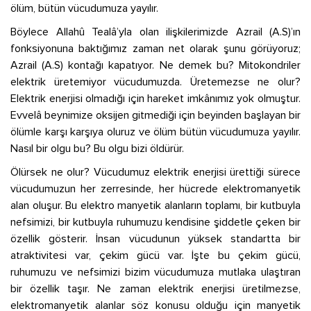
ölüm, bütün vücudumuza yayılır.
Böylece Allahû Tealâ’yla olan ilişkilerimizde Azrail (A.S)’ın
fonksiyonuna baktığımız zaman net olarak şunu görüyoruz;
Azrail (A.S) kontağı kapatıyor. Ne demek bu? Mitokondriler
elektrik üretemiyor vücudumuzda. Üretemezse ne olur?
Elektrik enerjisi olmadığı için hareket imkânımız yok olmuştur.
Evvelâ beynimize oksijen gitmediği için beyinden başlayan bir
ölümle karşı karşıya oluruz ve ölüm bütün vücudumuza yayılır.
Nasıl bir olgu bu? Bu olgu bizi öldürür.
Ölürsek ne olur? Vücudumuz elektrik enerjisi ürettiği sürece
vücudumuzun her zerresinde, her hücrede elektromanyetik
alan oluşur. Bu elektro manyetik alanların toplamı, bir kutbuyla
nefsimizi, bir kutbuyla ruhumuzu kendisine şiddetle çeken bir
özellik gösterir. İnsan vücudunun yüksek standartta bir
atraktivitesi var, çekim gücü var. İşte bu çekim gücü,
ruhumuzu ve nefsimizi bizim vücudumuza mutlaka ulaştıran
bir özellik taşır. Ne zaman elektrik enerjisi üretilmezse,
elektromanyetik alanlar söz konusu olduğu için manyetik