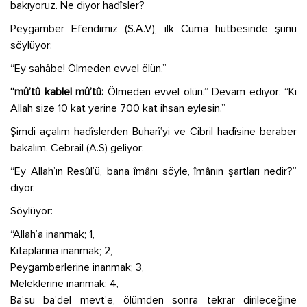
bakıyoruz. Ne diyor hadîsler?
Peygamber Efendimiz (S.A.V), ilk Cuma hutbesinde şunu
söylüyor:
“Ey sahâbe! Ölmeden evvel ölün.”
“mû’tû kablel mû’tû:
Ölmeden evvel ölün.” Devam ediyor: “Ki
Allah size 10 kat yerine 700 kat ihsan eylesin.”
Şimdi açalım hadîslerden Buharî’yi ve Cibril hadîsine beraber
bakalım. Cebrail (A.S) geliyor:
“Ey Allah’ın Resûl’ü, bana îmânı söyle, îmânın şartları nedir?”
diyor.
Söylüyor:
“Allah’a inanmak; 1,
Kitaplarına inanmak; 2,
Peygamberlerine inanmak; 3,
Meleklerine inanmak; 4,
Ba’su ba’del mevt’e, ölümden sonra tekrar dirileceğine