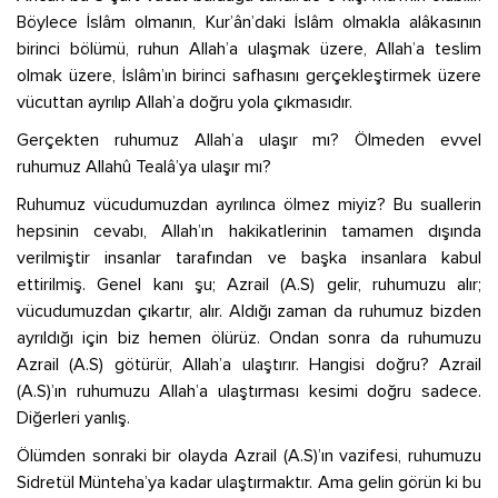
Böylece İslâm olmanın, Kur’ân’daki İslâm olmakla alâkasının
birinci bölümü, ruhun Allah’a ulaşmak üzere, Allah’a teslim
olmak üzere, İslâm’ın birinci safhasını gerçekleştirmek üzere
vücuttan ayrılıp Allah’a doğru yola çıkmasıdır.
Gerçekten ruhumuz Allah’a ulaşır mı? Ölmeden evvel
ruhumuz Allahû Tealâ’ya ulaşır mı?
Ruhumuz vücudumuzdan ayrılınca ölmez miyiz? Bu suallerin
hepsinin cevabı, Allah’ın hakikatlerinin tamamen dışında
verilmiştir insanlar tarafından ve başka insanlara kabul
ettirilmiş. Genel kanı şu; Azrail (A.S) gelir, ruhumuzu alır;
vücudumuzdan çıkartır, alır. Aldığı zaman da ruhumuz bizden
ayrıldığı için biz hemen ölürüz. Ondan sonra da ruhumuzu
Azrail (A.S) götürür, Allah’a ulaştırır. Hangisi doğru? Azrail
(A.S)’ın ruhumuzu Allah’a ulaştırması kesimi doğru sadece.
Diğerleri yanlış.
Ölümden sonraki bir olayda Azrail (A.S)’ın vazifesi, ruhumuzu
Sidretül Münteha’ya kadar ulaştırmaktır. Ama gelin görün ki bu