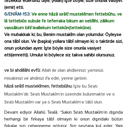
tezekkür edersiniz diye, (Allah) işte böyle, size onunla vasiyet
(emir) etti.
6/EN'ÂM-153
: Ve enne hâzâ sırâtî mustekîmen fettebiûhu, ve
lâ tettebiûs subule fe teferraka bikum an sebîlihi, zâlikum
vassâkum bihî leallekum tettekûn(tettekûne).
Ve muhakkak ki; bu, Benim mustakîm olan yolumdur. Öyleyse
ona tâbî olun. Ve (başka) yollara tâbî olmayın ki; o taktirde sizi,
onun yolundan ayırır. İşte böyle size onunla vasiyet
etti(emretti). Umulur ki böylece siz takva sahibi olursunuz.
ve bi ahdillâhi evfû:
Allah ile olan ahdlerinizi; yeminizi,
misakinizi ve ahdinizi ifa edin, yerine getirin.
hâzâ sırâtî mustekîmen, fettebiûhu:
İşte bu Sıratı
Mustakîm’dir, Sıratı Mustakîm’in üzerinde bulunmaktır ve o
Sıratı Mustakîm var ya o Sıratı Mustakîm’e tâbî olun.
Devam ediyor Allahû Tealâ: “Sakın Sıratı Mustakîm’in dışında
herhangi bir fırkaya tâbî olmayın ki onun dışındaki bütün
fırkalar sizi cehenneme götürür. Sizi şeytana kul eder. Yani