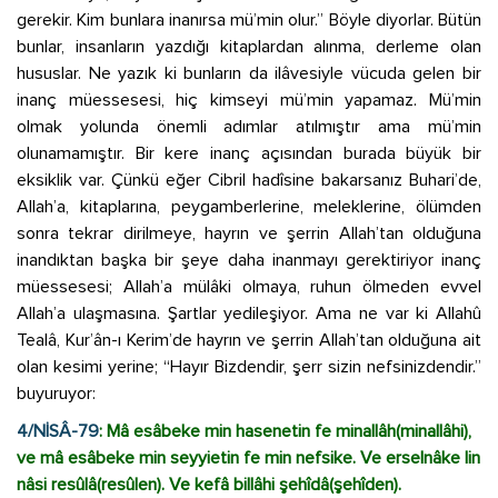
gerekir. Kim bunlara inanırsa mü’min olur.” Böyle diyorlar. Bütün
bunlar, insanların yazdığı kitaplardan alınma, derleme olan
hususlar. Ne yazık ki bunların da ilâvesiyle vücuda gelen bir
inanç müessesesi, hiç kimseyi mü’min yapamaz. Mü’min
olmak yolunda önemli adımlar atılmıştır ama mü’min
olunamamıştır. Bir kere inanç açısından burada büyük bir
eksiklik var. Çünkü eğer Cibril hadîsine bakarsanız Buhari’de,
Allah’a, kitaplarına, peygamberlerine, meleklerine, ölümden
sonra tekrar dirilmeye, hayrın ve şerrin Allah’tan olduğuna
inandıktan başka bir şeye daha inanmayı gerektiriyor inanç
müessesesi; Allah’a mülâki olmaya, ruhun ölmeden evvel
Allah’a ulaşmasına. Şartlar yedileşiyor. Ama ne var ki Allahû
Tealâ, Kur’ân-ı Kerim’de hayrın ve şerrin Allah’tan olduğuna ait
olan kesimi yerine; “Hayır Bizdendir, şerr sizin nefsinizdendir.”
buyuruyor:
4/NİSÂ-79
: Mâ esâbeke min hasenetin fe minallâh(minallâhi),
ve mâ esâbeke min seyyietin fe min nefsike. Ve erselnâke lin
nâsi resûlâ(resûlen). Ve kefâ billâhi şehîdâ(şehîden).