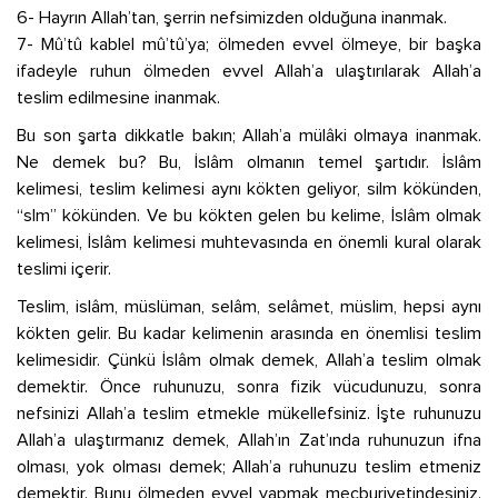
6- Hayrın Allah’tan, şerrin nefsimizden olduğuna inanmak.
7- Mû’tû kablel mû’tû’ya; ölmeden evvel ölmeye, bir başka
ifadeyle ruhun ölmeden evvel Allah’a ulaştırılarak Allah’a
teslim edilmesine inanmak.
Bu son şarta dikkatle bakın; Allah’a mülâki olmaya inanmak.
Ne demek bu? Bu, İslâm olmanın temel şartıdır. İslâm
kelimesi, teslim kelimesi aynı kökten geliyor, silm kökünden,
“slm” kökünden. Ve bu kökten gelen bu kelime, İslâm olmak
kelimesi, İslâm kelimesi muhtevasında en önemli kural olarak
teslimi içerir.
Teslim, islâm, müslüman, selâm, selâmet, müslim, hepsi aynı
kökten gelir. Bu kadar kelimenin arasında en önemlisi teslim
kelimesidir. Çünkü İslâm olmak demek, Allah’a teslim olmak
demektir. Önce ruhunuzu, sonra fizik vücudunuzu, sonra
nefsinizi Allah’a teslim etmekle mükellefsiniz. İşte ruhunuzu
Allah’a ulaştırmanız demek, Allah’ın Zat’ında ruhunuzun ifna
olması, yok olması demek; Allah’a ruhunuzu teslim etmeniz
demektir. Bunu ölmeden evvel yapmak mecburiyetindesiniz.