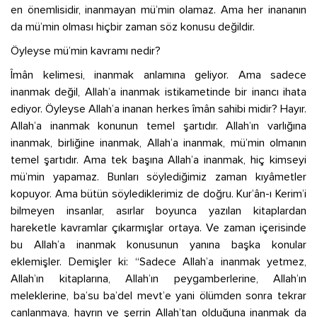
en önemlisidir, inanmayan mü’min olamaz. Ama her inananın
da mü’min olması hiçbir zaman söz konusu değildir.
Öyleyse mü’min kavramı nedir?
Îmân kelimesi, inanmak anlamına geliyor. Ama sadece
inanmak değil, Allah’a inanmak istikametinde bir inancı ihata
ediyor. Öyleyse Allah’a inanan herkes îmân sahibi midir? Hayır.
Allah’a inanmak konunun temel şartıdır. Allah’ın varlığına
inanmak, birliğine inanmak, Allah’a inanmak, mü’min olmanın
temel şartıdır. Ama tek başına Allah’a inanmak, hiç kimseyi
mü’min yapamaz. Bunları söylediğimiz zaman kıyâmetler
kopuyor. Ama bütün söylediklerimiz de doğru. Kur’ân-ı Kerim’i
bilmeyen insanlar, asırlar boyunca yazılan kitaplardan
hareketle kavramlar çıkarmışlar ortaya. Ve zaman içerisinde
bu Allah’a inanmak konusunun yanına başka konular
eklemişler. Demişler ki: “Sadece Allah’a inanmak yetmez,
Allah’ın kitaplarına, Allah’ın peygamberlerine, Allah’ın
meleklerine, ba’su ba’del mevt’e yani ölümden sonra tekrar
canlanmaya, hayrın ve şerrin Allah’tan olduğuna inanmak da