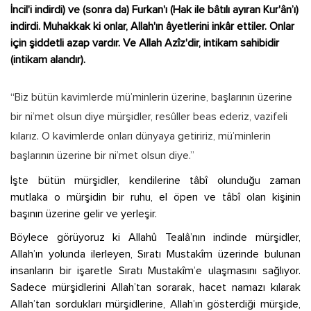
İncil'i indirdi) ve (sonra da) Furkan'ı (Hak ile bâtılı ayıran Kur'ân’ı)
indirdi. Muhakkak ki onlar, Allah'ın âyetlerini inkâr ettiler. Onlar
için şiddetli azap vardır. Ve Allah Azîz'dir, intikam sahibidir
(intikam alandır).
“Biz bütün kavimlerde mü’minlerin üzerine, başlarının üzerine
bir ni’met olsun diye mürşidler, resûller beas ederiz, vazifeli
kılarız. O kavimlerde onları dünyaya getiririz, mü’minlerin
başlarının üzerine bir ni’met olsun diye.”
İşte bütün mürşidler, kendilerine tâbî olunduğu zaman
mutlaka o mürşidin bir ruhu, el öpen ve tâbî olan kişinin
başının üzerine gelir ve yerleşir.
Böylece görüyoruz ki Allahû Tealâ’nın indinde mürşidler,
Allah’ın yolunda ilerleyen, Sıratı Mustakîm üzerinde bulunan
insanların bir işaretle Sıratı Mustakîm’e ulaşmasını sağlıyor.
Sadece mürşidlerini Allah’tan sorarak, hacet namazı kılarak
Allah’tan sordukları mürşidlerine, Allah’ın gösterdiği mürşide,