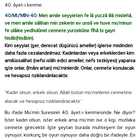
40. âyet-i kerime:
40/MU'MİN-40
: Men amile seyyieten fe lâ yuczâ illâ mislehâ,
ve men amile sâlihan min zekerin ev unsâ ve huve mu'minun
fe ulâike yedhulûnel cennete yurzekûne fîhâ bi gayri
hisâb(hisâbin).
Kim seyyiat (şer, derecat düşürücü ameller) işlerse mislinden
daha fazla cezalandırılmaz. Kadınlardan veya erkeklerden kim
amilüssalihat (nefsi ıslâh edici ameller, nefs tezkiyesi) yaparsa
işte onlar, (îmânı artan) mü’minlerdir. Onlar, cennete konulacak
ve hesapsız rızıklandırılacaktır.
“Kadın olsun, erkek olsun; Allah bütün mü’minlerini cennetine
alacak ve hesapsız rızıklandıracaktır.”
Bu ifade Mu’min Suresinin 40. âyet-i kerimesinde. Ne diyor?
İster kadın olsun, ister erkek ama mü’min ise o kişi, mutlaka
cennete girecektir. İşte şeytan burada muhteşem bir oyun
oynuyor, korkunç bir oyun oynuyor daha doğru bir ifadeyle. En