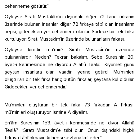
cehenneme götürür.”
Öyleyse Sıratı Mustakîm’in dışındaki diğer 72 tane fırkanın
üzerinde bulunan insanlar, diğer 72 fırkaya tâbî olan insanların
hepsi, gidecekleri yer cehennem olanlar. Sadece bir tek fırka
kurtuluyor; Sıratı Mustakîm’in üzerinde bulunanların fırkası.
Öyleyse kimdir mü’min? Sıratı Mustakîm’in üzerinde
bulunanlardır. Neden? Tekrar bakalım, Sebe Suresinin 20.
âyet-i kerimesinde ne diyordu Allahû Tealâ: “Kıyâmet günü
şeytan insanlara olan vaadini yerine getirdi. Mü’minleri
oluşturan bir tek fırka hariç bütün fırkalar, şeytana kul oldular.
Gidecekleri yer cehennemdir.”
Mü’minleri oluşturan bir tek fırka, 73 fırkadan A fırkası,
mü’minleri oluşturuyor. İsmine A diyelim.
En’âm Suresinin 153. âyet-i kerimesinde ne diyor Allahû
Tealâ? “Sıratı Mustakîm’e tâbî olun. Onun dışındaki hiçbir
fırkaya tâbî olmayın ki hepsi şeytana kul eder.”