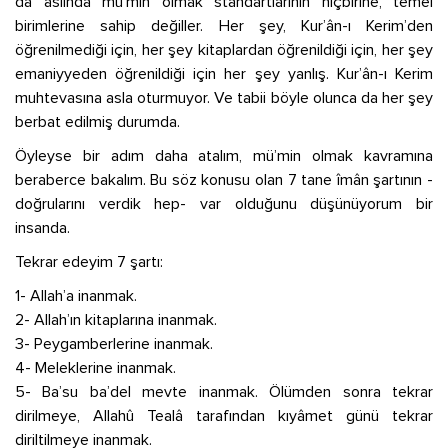
da aslında mü’min olmak standartlarının hiçbirine, temel
birimlerine sahip değiller. Her şey, Kur’ân-ı Kerim’den
öğrenilmediği için, her şey kitaplardan öğrenildiği için, her şey
emaniyyeden öğrenildiği için her şey yanlış. Kur’ân-ı Kerim
muhtevasına asla oturmuyor. Ve tabii böyle olunca da her şey
berbat edilmiş durumda.
Öyleyse bir adım daha atalım, mü’min olmak kavramına
beraberce bakalım. Bu söz konusu olan 7 tane îmân şartının -
doğrularını verdik hep- var olduğunu düşünüyorum bir
insanda.
Tekrar edeyim 7 şartı:
1- Allah’a inanmak.
2- Allah’ın kitaplarına inanmak.
3- Peygamberlerine inanmak.
4- Meleklerine inanmak.
5- Ba’su ba’del mevte inanmak. Ölümden sonra tekrar
dirilmeye, Allahû Tealâ tarafından kıyâmet günü tekrar
diriltilmeye inanmak.