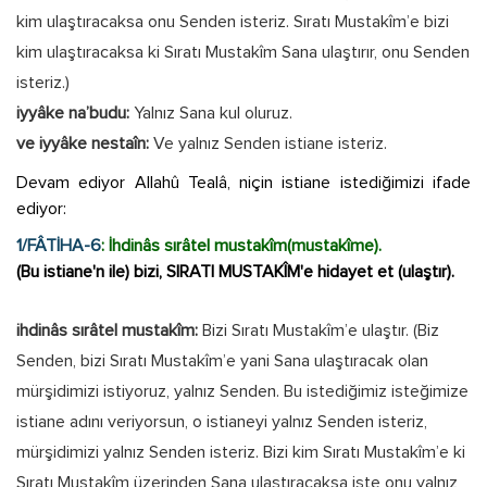
kim ulaştıracaksa onu Senden isteriz. Sıratı Mustakîm’e bizi
kim ulaştıracaksa ki Sıratı Mustakîm Sana ulaştırır, onu Senden
isteriz.)
iyyâke na’budu:
Yalnız Sana kul oluruz.
ve iyyâke nestaîn:
Ve yalnız Senden istiane isteriz.
Devam ediyor Allahû Tealâ, niçin istiane istediğimizi ifade
ediyor:
1/FÂTİHA-6
: İhdinâs sırâtel mustakîm(mustakîme).
(Bu istiane'n ile) bizi, SIRATI MUSTAKÎM'e hidayet et (ulaştır).
ihdinâs sırâtel mustakîm:
Bizi Sıratı Mustakîm’e ulaştır. (Biz
Senden, bizi Sıratı Mustakîm’e yani Sana ulaştıracak olan
mürşidimizi istiyoruz, yalnız Senden. Bu istediğimiz isteğimize
istiane adını veriyorsun, o istianeyi yalnız Senden isteriz,
mürşidimizi yalnız Senden isteriz. Bizi kim Sıratı Mustakîm’e ki
Sıratı Mustakîm üzerinden Sana ulaştıracaksa işte onu yalnız