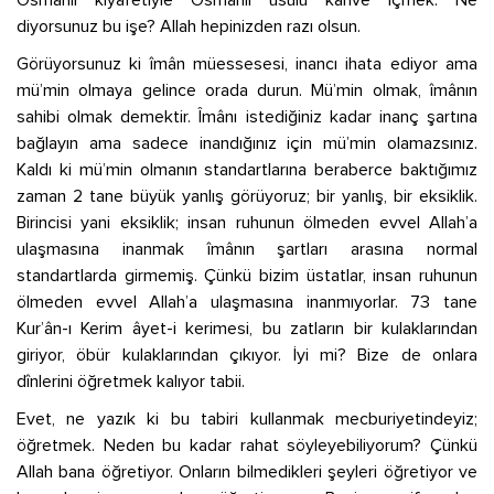
Osmanlı kıyafetiyle Osmanlı usulü kahve içmek. Ne
diyorsunuz bu işe? Allah hepinizden razı olsun.
Görüyorsunuz ki îmân müessesesi, inancı ihata ediyor ama
mü’min olmaya gelince orada durun. Mü’min olmak, îmânın
sahibi olmak demektir. Îmânı istediğiniz kadar inanç şartına
bağlayın ama sadece inandığınız için mü’min olamazsınız.
Kaldı ki mü’min olmanın standartlarına beraberce baktığımız
zaman 2 tane büyük yanlış görüyoruz; bir yanlış, bir eksiklik.
Birincisi yani eksiklik; insan ruhunun ölmeden evvel Allah’a
ulaşmasına inanmak îmânın şartları arasına normal
standartlarda girmemiş. Çünkü bizim üstatlar, insan ruhunun
ölmeden evvel Allah’a ulaşmasına inanmıyorlar. 73 tane
Kur’ân-ı Kerim âyet-i kerimesi, bu zatların bir kulaklarından
giriyor, öbür kulaklarından çıkıyor. İyi mi? Bize de onlara
dînlerini öğretmek kalıyor tabii.
Evet, ne yazık ki bu tabiri kullanmak mecburiyetindeyiz;
öğretmek. Neden bu kadar rahat söyleyebiliyorum? Çünkü
Allah bana öğretiyor. Onların bilmedikleri şeyleri öğretiyor ve