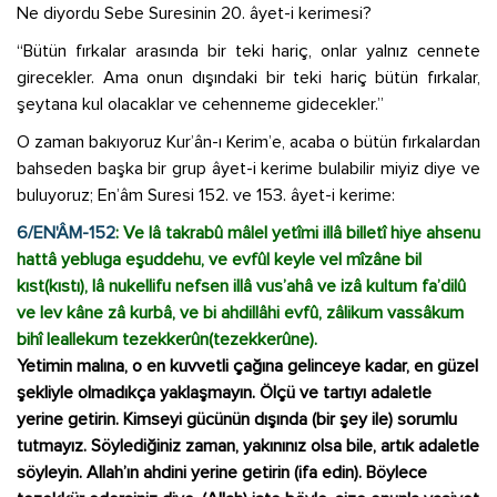
Ne diyordu Sebe Suresinin 20. âyet-i kerimesi?
“Bütün fırkalar arasında bir teki hariç, onlar yalnız cennete
girecekler. Ama onun dışındaki bir teki hariç bütün fırkalar,
şeytana kul olacaklar ve cehenneme gidecekler.”
O zaman bakıyoruz Kur’ân-ı Kerim’e, acaba o bütün fırkalardan
bahseden başka bir grup âyet-i kerime bulabilir miyiz diye ve
buluyoruz; En’âm Suresi 152. ve 153. âyet-i kerime:
6/EN'ÂM-152
: Ve lâ takrabû mâlel yetîmi illâ billetî hiye ahsenu
hattâ yebluga eşuddehu, ve evfûl keyle vel mîzâne bil
kıst(kıstı), lâ nukellifu nefsen illâ vus’ahâ ve izâ kultum fa’dilû
ve lev kâne zâ kurbâ, ve bi ahdillâhi evfû, zâlikum vassâkum
bihî leallekum tezekkerûn(tezekkerûne).
Yetimin malına, o en kuvvetli çağına gelinceye kadar, en güzel
şekliyle olmadıkça yaklaşmayın. Ölçü ve tartıyı adaletle
yerine getirin. Kimseyi gücünün dışında (bir şey ile) sorumlu
tutmayız. Söylediğiniz zaman, yakınınız olsa bile, artık adaletle
söyleyin. Allah’ın ahdini yerine getirin (ifa edin). Böylece