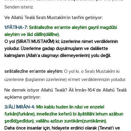
Senden isteriz.
Ve Allahû Tealâ Sıratı Mustakîm’in tarifini getiriyor:
1/FÂTİHA-7
: Sırâtallezîne en’amte aleyhim gayril magdûbi
aleyhim ve lâd dâllîn(dâllîne).
O yol (SIRATI MUSTAKÎM) ki; üzerlerine nimet verdiklerinin
yoludur. Üzerlerine gadap duyulmuşların ve dalâlette
kalmışların (Allah’a ulaşmayı dilemeyenlerin) yolu değil.
sırâtallezîne en’amte aleyhim:
O yol ki, o Sıratı Mustakîm ki
üzerlerine (başlarının üzerlerine) ni’met verdiklerimizin yoludur.
Ne demek istiyor Allahû Tealâ? Âli İmrân-164’de Allahû Tealâ
açıklama getiriyor:
3/ÂLİ İMRÂN-4
: Min kablu huden lin nâsi ve enzelel
furkân(furkâne), innellezîne keferû bi âyâtillâhi lehum azâbun
şedîd(şedîdun), vallâhu azîzun zuntikâm(zuntikâmin).
Daha önce insanlar için, hidayete erdirici olarak (Tevrat'ı ve