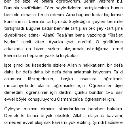
ben de size ve onlara öğretiyorum. Benim vazifem bu.
Bununla vazifeliyim. Eğer söylediklerim tartışılacaksa bunun
benimle olmasını tercih ederim. Ama bugüne kadar hiç kimse
konularımızı benimle tartışmadı. Söylediğim şeyleri benimle
tartışmadı. Bugüne kadar benimle tartışılan tek şey -tartışma
diyebilirsek adına- Allahû Tealâ’nın bana yazdırdığı “Risâlet
Nurları” isimli kitap. Ayyuka çıktı gürültü. O gürültünün
arkasında da bizim sizlere ulaştırmak istediğimiz temel
kavramların hepsi ne yazık ki kayboldu.
İşte şimdi bu kasetlerle sizlere Allah’ın hakikatlerini bir defa
daha, bir defa daha, bir defa daha anlatmak istiyorum. Ta ki
anlaması lâzımgelenler, başka insanlara öğretmek
mecburiyetinde olanlar öğrensinler için. Öğrensinler diye
demedim, öğrensinler için dedim. Çünkü bundan 5-6 asır
evvel böyle konuşuluyordu Osmanlıca’da; öğrensinler için.
Öyleyse mü’min olmanın standartlarına beraber bakalım.
Demek ki birinci büyük eksiklik; Allah’a ulaşmak kavramı,
ölmeden evvel ulaşmak kavramı yok edilmiş. Şimdi hadîslere