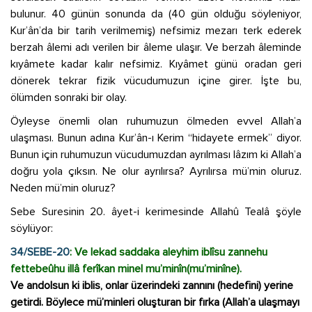
bulunur. 40 günün sonunda da (40 gün olduğu söyleniyor,
Kur’ân’da bir tarih verilmemiş) nefsimiz mezarı terk ederek
berzah âlemi adı verilen bir âleme ulaşır. Ve berzah âleminde
kıyâmete kadar kalır nefsimiz. Kıyâmet günü oradan geri
dönerek tekrar fizik vücudumuzun içine girer. İşte bu,
ölümden sonraki bir olay.
Öyleyse önemli olan ruhumuzun ölmeden evvel Allah’a
ulaşması. Bunun adına Kur’ân-ı Kerim “hidayete ermek” diyor.
Bunun için ruhumuzun vücudumuzdan ayrılması lâzım ki Allah’a
doğru yola çıksın. Ne olur ayrılırsa? Ayrılırsa mü’min oluruz.
Neden mü’min oluruz?
Sebe Suresinin 20. âyet-i kerimesinde Allahû Tealâ şöyle
söylüyor:
34/SEBE-20
: Ve lekad saddaka aleyhim iblîsu zannehu
fettebeûhu illâ ferîkan minel mu’minîn(mu’minîne).
Ve andolsun ki iblis, onlar üzerindeki zannını (hedefini) yerine
getirdi. Böylece mü’minleri oluşturan bir fırka (Allah’a ulaşmayı