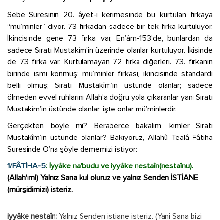
Sebe Suresinin 20. âyet-i kerimesinde bu kurtulan fırkaya
“mü’minler” diyor. 73 fırkadan sadece bir tek fırka kurtuluyor.
İkincisinde gene 73 fırka var, En’âm-153’de, bunlardan da
sadece Sıratı Mustakîm’in üzerinde olanlar kurtuluyor. İkisinde
de 73 fırka var. Kurtulamayan 72 fırka diğerleri. 73. fırkanın
birinde ismi konmuş; mü’minler fırkası, ikincisinde standardı
belli olmuş; Sıratı Mustakîm’in üstünde olanlar; sadece
ölmeden evvel ruhlarını Allah’a doğru yola çıkaranlar yani Sıratı
Mustakîm’in üstünde olanlar, işte onlar mü’minlerdir.
Gerçekten böyle mi? Beraberce bakalım, kimler Sıratı
Mustakîm’in üstünde olanlar? Bakıyoruz, Allahû Tealâ Fâtiha
Suresinde O’na şöyle dememizi istiyor:
1/FÂTİHA-5
: İyyâke na’budu ve iyyâke nestaîn(nestaînu).
(Allah'ım!) Yalnız Sana kul oluruz ve yalnız Senden İSTİANE
(mürşidimizi) isteriz.
iyyâke nestaîn:
Yalnız Senden istiane isteriz. (Yani Sana bizi