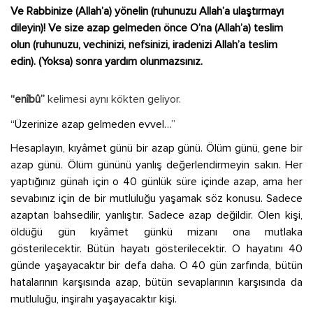
Ve Rabbinize (Allah’a) yönelin (ruhunuzu Allah’a ulaştırmayı
dileyin)! Ve size azap gelmeden önce O’na (Allah’a) teslim
olun (ruhunuzu, vechinizi, nefsinizi, iradenizi Allah’a teslim
edin). (Yoksa) sonra yardım olunmazsınız.
“enîbû”
kelimesi aynı kökten geliyor.
“Üzerinize azap gelmeden evvel…”
Hesaplayın, kıyâmet günü bir azap günü. Ölüm günü, gene bir
azap günü. Ölüm gününü yanlış değerlendirmeyin sakın. Her
yaptığınız günah için o 40 günlük süre içinde azap, ama her
sevabınız için de bir mutluluğu yaşamak söz konusu. Sadece
azaptan bahsedilir, yanlıştır. Sadece azap değildir. Ölen kişi,
öldüğü gün kıyâmet günkü mizanı ona mutlaka
gösterilecektir. Bütün hayatı gösterilecektir. O hayatını 40
günde yaşayacaktır bir defa daha. O 40 gün zarfında, bütün
hatalarının karşısında azap, bütün sevaplarının karşısında da
mutluluğu, inşirahı yaşayacaktır kişi.