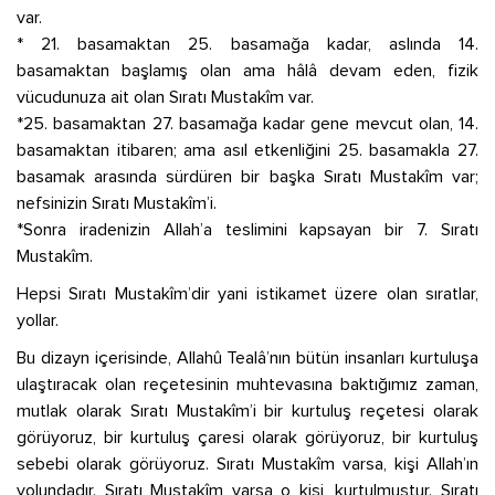
var.
* 21. basamaktan 25. basamağa kadar, aslında 14.
basamaktan başlamış olan ama hâlâ devam eden, fizik
vücudunuza ait olan Sıratı Mustakîm var.
*25. basamaktan 27. basamağa kadar gene mevcut olan, 14.
basamaktan itibaren; ama asıl etkenliğini 25. basamakla 27.
basamak arasında sürdüren bir başka Sıratı Mustakîm var;
nefsinizin Sıratı Mustakîm’i.
*Sonra iradenizin Allah’a teslimini kapsayan bir 7. Sıratı
Mustakîm.
Hepsi Sıratı Mustakîm’dir yani istikamet üzere olan sıratlar,
yollar.
Bu dizayn içerisinde, Allahû Tealâ’nın bütün insanları kurtuluşa
ulaştıracak olan reçetesinin muhtevasına baktığımız zaman,
mutlak olarak Sıratı Mustakîm’i bir kurtuluş reçetesi olarak
görüyoruz, bir kurtuluş çaresi olarak görüyoruz, bir kurtuluş
sebebi olarak görüyoruz. Sıratı Mustakîm varsa, kişi Allah’ın
yolundadır. Sıratı Mustakîm varsa o kişi, kurtulmuştur. Sıratı