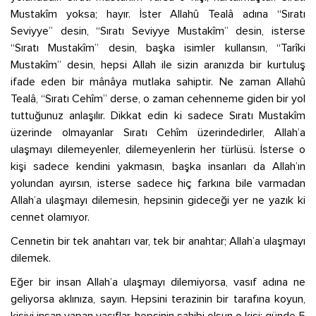
Mustakîm yoksa; hayır. İster Allahû Tealâ adına “Sıratı
Seviyye” desin, “Sıratı Seviyye Mustakîm” desin, isterse
“Sıratı Mustakîm” desin, başka isimler kullansın, “Tarîki
Mustakîm” desin, hepsi Allah ile sizin aranızda bir kurtuluş
ifade eden bir mânâya mutlaka sahiptir. Ne zaman Allahû
Tealâ, “Sıratı Cehîm” derse, o zaman cehenneme giden bir yol
tuttuğunuz anlaşılır. Dikkat edin ki sadece Sıratı Mustakîm
üzerinde olmayanlar Sıratı Cehîm üzerindedirler, Allah’a
ulaşmayı dilemeyenler, dilemeyenlerin her türlüsü. İsterse o
kişi sadece kendini yakmasın, başka insanları da Allah’ın
yolundan ayırsın, isterse sadece hiç farkına bile varmadan
Allah’a ulaşmayı dilemesin, hepsinin gideceği yer ne yazık ki
cennet olamıyor.
Cennetin bir tek anahtarı var, tek bir anahtar; Allah’a ulaşmayı
dilemek.
Eğer bir insan Allah’a ulaşmayı dilemiyorsa, vasıf adına ne
geliyorsa aklınıza, sayın. Hepsini terazinin bir tarafına koyun,