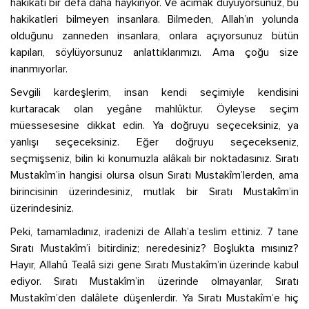
hakikati bir defa daha haykırıyor. Ve acımak duyuyorsunuz, bu
hakikatleri bilmeyen insanlara. Bilmeden, Allah’ın yolunda
olduğunu zanneden insanlara, onlara açıyorsunuz bütün
kapıları, söylüyorsunuz anlattıklarımızı. Ama çoğu size
inanmıyorlar.
Sevgili kardeşlerim, insan kendi seçimiyle kendisini
kurtaracak olan yegâne mahlûktur. Öyleyse seçim
müessesesine dikkat edin. Ya doğruyu seçeceksiniz, ya
yanlışı seçeceksiniz. Eğer doğruyu seçecekseniz,
seçmişseniz, bilin ki konumuzla alâkalı bir noktadasınız. Sıratı
Mustakîm’in hangisi olursa olsun Sıratı Mustakîm’lerden, ama
birincisinin üzerindesiniz, mutlak bir Sıratı Mustakîm’in
üzerindesiniz.
Peki, tamamladınız, iradenizi de Allah’a teslim ettiniz. 7 tane
Sıratı Mustakîm’i bitirdiniz; neredesiniz? Boşlukta mısınız?
Hayır, Allahû Tealâ sizi gene Sıratı Mustakîm’in üzerinde kabul
ediyor. Sıratı Mustakîm’in üzerinde olmayanlar, Sıratı
Mustakîm’den dalâlete düşenlerdir. Ya Sıratı Mustakîm’e hiç