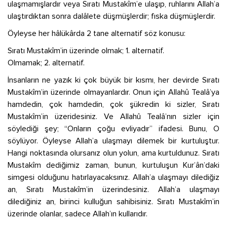
ulaşmamışlardır veya Sıratı Mustakîm’e ulaşıp, ruhlarını Allah’a
ulaştırdıktan sonra dalâlete düşmüşlerdir; fıska düşmüşlerdir.
Öyleyse her hâlükârda 2 tane alternatif söz konusu:
Sıratı Mustakîm’in üzerinde olmak; 1. alternatif.
Olmamak; 2. alternatif.
İnsanların ne yazık ki çok büyük bir kısmı, her devirde Sıratı
Mustakîm’in üzerinde olmayanlardır. Onun için Allahû Tealâ’ya
hamdedin, çok hamdedin, çok şükredin ki sizler, Sıratı
Mustakîm’in üzeridesiniz. Ve Allahû Tealâ’nın sizler için
söylediği şey; “Onların çoğu evliyadır” ifadesi. Bunu, O
söylüyor. Öyleyse Allah’a ulaşmayı dilemek bir kurtuluştur.
Hangi noktasında olursanız olun yolun, ama kurtuldunuz. Sıratı
Mustakîm dediğimiz zaman, bunun, kurtuluşun Kur’ân’daki
simgesi olduğunu hatırlayacaksınız. Allah’a ulaşmayı dilediğiz
an, Sıratı Mustakîm’in üzerindesiniz. Allah’a ulaşmayı
dilediğiniz an, birinci kulluğun sahibisiniz. Sıratı Mustakîm’in
üzerinde olanlar, sadece Allah’ın kullarıdır.