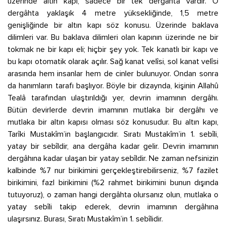
üzerinde altın kapı, sadece bir tek dergâhta vardır. O
dergâhta yaklaşık 4 metre yüksekliğinde, 1,5 metre
genişliğinde bir altın kapı söz konusu. Üzerinde baklava
dilimleri var. Bu baklava dilimleri olan kapının üzerinde ne bir
tokmak ne bir kapı eli; hiçbir şey yok. Tek kanatlı bir kapı ve
bu kapı otomatik olarak açılır. Sağ kanat velîsi, sol kanat velîsi
arasında hem insanlar hem de cinler bulunuyor. Ondan sonra
da hanımların tarafı başlıyor. Böyle bir dizaynda, kişinin Allahû
Tealâ tarafından ulaştırıldığı yer, devrin imamının dergâhı.
Bütün devirlerde devrin imamının mutlaka bir dergâhı ve
mutlaka bir altın kapısı olması söz konusudur. Bu altın kapı,
Tarîki Mustakîm’in başlangıcıdır. Sıratı Mustakîm’in 1. sebîli,
yatay bir sebîldir, ana dergâha kadar gelir. Devrin imamının
dergâhına kadar ulaşan bir yatay sebîldir. Ne zaman nefsinizin
kalbinde %7 nur birikimini gerçekleştirebilirseniz, %7 fazilet
birikimini, fazl birikimini (%2 rahmet birikimini bunun dışında
tutuyoruz), o zaman hangi dergâhta olursanız olun, mutlaka o
yatay sebîli takip ederek, devrin imamının dergâhına
ulaşırsınız. Burası, Sıratı Mustakîm’in 1. sebîlidir.