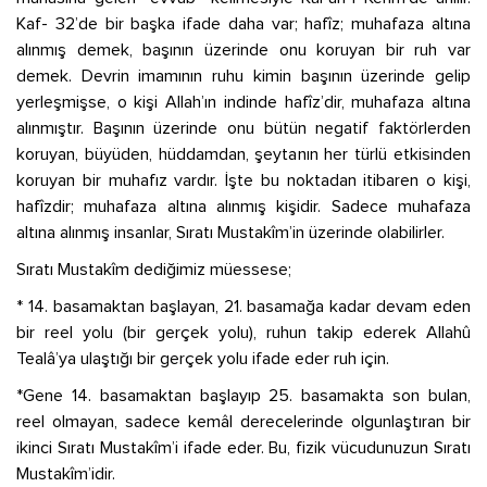
Kaf- 32’de bir başka ifade daha var; hafîz; muhafaza altına
alınmış demek, başının üzerinde onu koruyan bir ruh var
demek. Devrin imamının ruhu kimin başının üzerinde gelip
yerleşmişse, o kişi Allah’ın indinde hafîz’dir, muhafaza altına
alınmıştır. Başının üzerinde onu bütün negatif faktörlerden
koruyan, büyüden, hüddamdan, şeytanın her türlü etkisinden
koruyan bir muhafız vardır. İşte bu noktadan itibaren o kişi,
hafîzdir; muhafaza altına alınmış kişidir. Sadece muhafaza
altına alınmış insanlar, Sıratı Mustakîm’in üzerinde olabilirler.
Sıratı Mustakîm dediğimiz müessese;
* 14. basamaktan başlayan, 21. basamağa kadar devam eden
bir reel yolu (bir gerçek yolu), ruhun takip ederek Allahû
Tealâ’ya ulaştığı bir gerçek yolu ifade eder ruh için.
*Gene 14. basamaktan başlayıp 25. basamakta son bulan,
reel olmayan, sadece kemâl derecelerinde olgunlaştıran bir
ikinci Sıratı Mustakîm’i ifade eder. Bu, fizik vücudunuzun Sıratı
Mustakîm’idir.