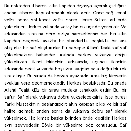
Bu noktadan itibaren; altın kapıdan dışarıya uçarak çıktığınız
andan itibaren kapı otomatik olarak açılır. Önce sağ kanat
velîsi, sonra sol kanat velîsi, sonra Hanım Sultan, art arda
yükselirler. Herkes yukarıda yatay bir dizi içinde yerini alır. Ve
arkasından sırasına göre evliya namzetlerinin her biri altın
kapıdan geçerek ayakta bir standartta, boşlukta bir sıra
oluşurlar, bir saf oluştururlar. Bu sebeple Allahû Tealâ saf saf
yükselmekten bahseder. Aslında herkes yukarıya doğru
yükselirken, ikinci birincinin arkasında, üçüncü ikincinin
arkasında değil, yukarıda boşlukta, sağdan sola doğru bir tek
sıra oluşur. Bu sırada da herkes ayaktadır. Ama hiç kimsenin
ayakları yere değmemektedir. Herkes boşluktadır. Bu sırada
Allahû Tealâ, düz bir sırayı mutlaka tahakkuk ettirir. Bu, bir
saftır. Saf olarak yukarıya doğru yükseleceksiniz. İşte burası
Tarîki Mustakîm’in başlangıcıdır; altın kapıdan çıkış ve bir saf
haline gelmek, ondan sonra da yukarıya doğru saf olarak
yükselmek. Hiç kimse başka birinden önde değildir. Herkes
aynı seviyededir. Böyle bir yükselme söz konusudur. Saf