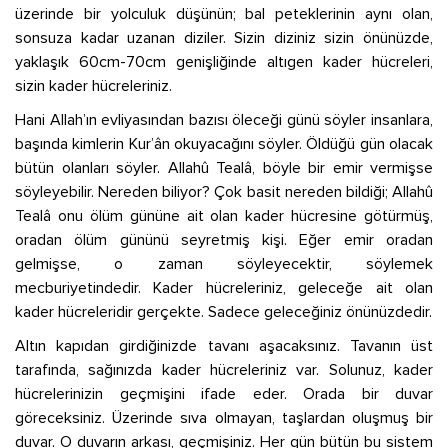
üzerinde bir yolculuk düşünün; bal peteklerinin aynı olan,
sonsuza kadar uzanan diziler. Sizin diziniz sizin önünüzde,
yaklaşık 60cm-70cm genişliğinde altıgen kader hücreleri,
sizin kader hücreleriniz.
Hani Allah’ın evliyasından bazısı öleceği günü söyler insanlara,
başında kimlerin Kur’ân okuyacağını söyler. Öldüğü gün olacak
bütün olanları söyler. Allahû Tealâ, böyle bir emir vermişse
söyleyebilir. Nereden biliyor? Çok basit nereden bildiği; Allahû
Tealâ onu ölüm gününe ait olan kader hücresine götürmüş,
oradan ölüm gününü seyretmiş kişi. Eğer emir oradan
gelmişse, o zaman söyleyecektir, söylemek
mecburiyetindedir. Kader hücreleriniz, geleceğe ait olan
kader hücreleridir gerçekte. Sadece geleceğiniz önünüzdedir.
Altın kapıdan girdiğinizde tavanı aşacaksınız. Tavanın üst
tarafında, sağınızda kader hücreleriniz var. Solunuz, kader
hücrelerinizin geçmişini ifade eder. Orada bir duvar
göreceksiniz. Üzerinde sıva olmayan, taşlardan oluşmuş bir
duvar. O duvarın arkası, geçmişiniz. Her gün bütün bu sistem