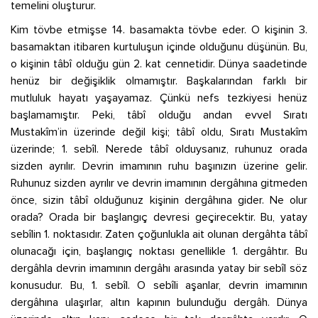
temelini oluşturur.
Kim tövbe etmişse 14. basamakta tövbe eder. O kişinin 3.
basamaktan itibaren kurtuluşun içinde olduğunu düşünün. Bu,
o kişinin tâbî olduğu gün 2. kat cennetidir. Dünya saadetinde
henüz bir değişiklik olmamıştır. Başkalarından farklı bir
mutluluk hayatı yaşayamaz. Çünkü nefs tezkiyesi henüz
başlamamıştır. Peki, tâbî olduğu andan evvel Sıratı
Mustakîm’in üzerinde değil kişi; tâbî oldu, Sıratı Mustakîm
üzerinde; 1. sebîl. Nerede tâbî olduysanız, ruhunuz orada
sizden ayrılır. Devrin imamının ruhu başınızın üzerine gelir.
Ruhunuz sizden ayrılır ve devrin imamının dergâhına gitmeden
önce, sizin tâbî olduğunuz kişinin dergâhına gider. Ne olur
orada? Orada bir başlangıç devresi geçirecektir. Bu, yatay
sebîlin 1. noktasıdır. Zaten çoğunlukla ait olunan dergâhta tâbî
olunacağı için, başlangıç noktası genellikle 1. dergâhtır. Bu
dergâhla devrin imamının dergâhı arasında yatay bir sebîl söz
konusudur. Bu, 1. sebîl. O sebîli aşanlar, devrin imamının
dergâhına ulaşırlar, altın kapının bulunduğu dergâh. Dünya