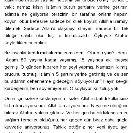
kişiyi insan yapan vasıflar, hepsinin sahibi olsun o kişi; günde 5
vakit namaz kılsın, İslâm’ın bütün şartlarını yerine getirsin,
aklınıza ne geliyorsa terazinin bir tarafına onların hepsini
koyun, öbür kefesine sadece bir dilek koyun; Allah’a ulamayı
dilemek. Sadece Allah’a ulaşmayı dileyen, sadece bir tek
dileğin sahibi olan kişi, o kurtulacaktır. Öyleyse Allah’ın
söyledikleri önemlidir.
Biz insanlar kendi muhakemelerimizden, “Olur mu yani?” deriz,
“Adam 80 yaşına kadar yaşamış, 15 yaşında aklı başına
gelmiş. O günden itibaren her şeyi yapmış. Namazını kılmış,
orucunu tutmuş. İslâm’ın 5 şartını yerine getirmiş ve de sen
bu adamın cehenneme gideceğini söylüyorsun.” Hayır, sevgili
kardeşlerim, ben söylemiyorum, O söylüyor. Kurtuluş yok.
Onun için sizlere sesleniyorum; sizler Allah’ın bahtlı kullarısınız
ki bu ilmi alıyorsunuz. Allah’tan alıyorsunuz. Neyin ne olduğunu
bilerek Allah’ın yoluna çıktınız. Ve her gün bu bildiklerinizin en
sağlam temeller olduğunu, her geçen gün biraz daha güçle,
kuvvetle anlıyorsunuz. Tahkik ettiğiniz her yeni âyet, aynı