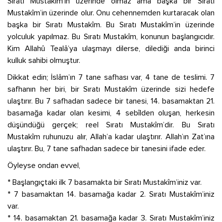
Sıratı Mustakîm’in üzerinde olmaz ama başka bir Sıratı
Mustakîm’in üzerinde olur. Onu cehennemden kurtaracak olan
başka bir Sıratı Mustakîm. Bu Sıratı Mustakîm’in üzerinde
yolculuk yapılmaz. Bu Sıratı Mustakîm, konunun başlangıcıdır.
Kim Allahû Tealâ’ya ulaşmayı dilerse, dilediği anda birinci
kulluk sahibi olmuştur.
Dikkat edin; İslâm’ın 7 tane safhası var, 4 tane de teslimi. 7
safhanın her biri, bir Sıratı Mustakîm üzerinde sizi hedefe
ulaştırır. Bu 7 safhadan sadece bir tanesi, 14. basamaktan 21.
basamağa kadar olan kesimi, 4 sebîlden oluşan, herkesin
düşündüğü gerçek; reel Sıratı Mustakîm’dir. Bu Sıratı
Mustakîm ruhunuzu alır, Allah’a kadar ulaştırır. Allah’ın Zat’ına
ulaştırır. Bu, 7 tane safhadan sadece bir tanesini ifade eder.
Öyleyse ondan evvel,
* Başlangıçtaki ilk 7 basamakta bir Sıratı Mustakîm’iniz var.
* 7 basamaktan 14. basamağa kadar 2. Sıratı Mustakîm’iniz
var.
* 14. basamaktan 21. basamağa kadar 3. Sıratı Mustakîm’iniz