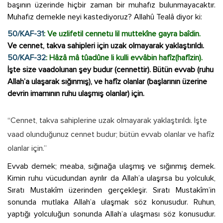
başının üzerinde hiçbir zaman bir muhafız bulunmayacaktır.
Muhafız demekle neyi kastediyoruz? Allahû Tealâ diyor ki:
50/KAF-31
: Ve uzlifetil cennetu lil muttekîne gayra baîdin.
Ve cennet, takva sahipleri için uzak olmayarak yaklaştırıldı.
50/KAF-32
: Hâzâ mâ tûadûne li kulli evvâbin hafîz(hafîzin).
İşte size vaadolunan şey budur (cennettir). Bütün evvab (ruhu
Allah’a ulaşarak sığınmış), ve hafîz olanlar (başlarının üzerine
devrin imamının ruhu ulaşmış olanlar) için.
“Cennet, takva sahiplerine uzak olmayarak yaklaştırıldı. İşte
vaad olunduğunuz cennet budur; bütün evvab olanlar ve hafîz
olanlar için.”
Evvab demek; meaba, sığınağa ulaşmış ve sığınmış demek.
Kimin ruhu vücudundan ayrılır da Allah’a ulaşırsa bu yolculuk,
Sıratı Mustakîm üzerinden gerçekleşir. Sıratı Mustakîm’in
sonunda mutlaka Allah’a ulaşmak söz konusudur. Ruhun,
yaptığı yolculuğun sonunda Allah’a ulaşması söz konusudur.