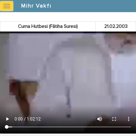
}
Mihr Vakfı
Mihr
Vakfı
Cuma Hutbesi (Fâtiha Suresi)
21.02.2003