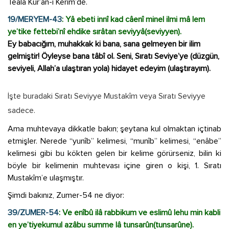
Tealâ Kur’ân-ı Kerim’de.
19/MERYEM-43
: Yâ ebeti innî kad câenî minel ilmi mâ lem
ye’tike fettebi’nî ehdike sırâtan seviyyâ(seviyyen).
Ey babacığım, muhakkak ki bana, sana gelmeyen bir ilim
gelmiştir! Öyleyse bana tâbî ol. Seni, Sıratı Seviye’ye (düzgün,
seviyeli, Allah’a ulaştıran yola) hidayet edeyim (ulaştırayım).
İşte buradaki Sıratı Seviyye Mustakîm veya Sıratı Seviyye
sadece.
Ama muhtevaya dikkatle bakın; şeytana kul olmaktan içtinab
etmişler. Nerede “yunîb” kelimesi, “munîb” kelimesi, “enâbe”
kelimesi gibi bu kökten gelen bir kelime görürseniz, bilin ki
böyle bir kelimenin muhtevası içine giren o kişi, 1. Sıratı
Mustakîm’e ulaşmıştır.
Şimdi bakınız, Zumer-54 ne diyor:
39/ZUMER-54
: Ve enîbû ilâ rabbikum ve eslimû lehu min kabli
en ye’tiyekumul azâbu summe lâ tunsarûn(tunsarûne).