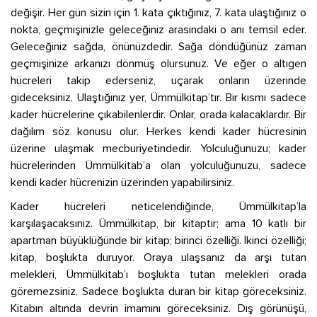
değişir. Her gün sizin için 1. kata çıktığınız, 7. kata ulaştığınız o
nokta, geçmişinizle geleceğiniz arasındaki o anı temsil eder.
Geleceğiniz sağda, önünüzdedir. Sağa döndüğünüz zaman
geçmişinize arkanızı dönmüş olursunuz. Ve eğer o altıgen
hücreleri takip ederseniz, uçarak onların üzerinde
gideceksiniz. Ulaştığınız yer, Ümmülkitap’tır. Bir kısmı sadece
kader hücrelerine çıkabilenlerdir. Onlar, orada kalacaklardır. Bir
dağılım söz konusu olur. Herkes kendi kader hücresinin
üzerine ulaşmak mecburiyetindedir. Yolculuğunuzu; kader
hücrelerinden Ümmülkitab’a olan yolculuğunuzu, sadece
kendi kader hücrenizin üzerinden yapabilirsiniz.
Kader hücreleri neticelendiğinde, Ümmülkitap’la
karşılaşacaksınız. Ümmülkitap, bir kitaptır; ama 10 katlı bir
apartman büyüklüğünde bir kitap; birinci özelliği. İkinci özelliği;
kitap, boşlukta duruyor. Oraya ulaşsanız da arşı tutan
melekleri, Ümmülkitab’ı boşlukta tutan melekleri orada
göremezsiniz. Sadece boşlukta duran bir kitap göreceksiniz.
Kitabın altında devrin imamını göreceksiniz. Dış görünüşü,