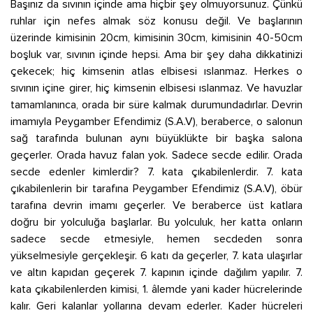
Başınız da sıvının içinde ama hiçbir şey olmuyorsunuz. Çünkü
ruhlar için nefes almak söz konusu değil. Ve başlarının
üzerinde kimisinin 20cm, kimisinin 30cm, kimisinin 40-50cm
boşluk var, sıvının içinde hepsi. Ama bir şey daha dikkatinizi
çekecek; hiç kimsenin atlas elbisesi ıslanmaz. Herkes o
sıvının içine girer, hiç kimsenin elbisesi ıslanmaz. Ve havuzlar
tamamlanınca, orada bir süre kalmak durumundadırlar. Devrin
imamıyla Peygamber Efendimiz (S.A.V), beraberce, o salonun
sağ tarafında bulunan aynı büyüklükte bir başka salona
geçerler. Orada havuz falan yok. Sadece secde edilir. Orada
secde edenler kimlerdir? 7. kata çıkabilenlerdir. 7. kata
çıkabilenlerin bir tarafına Peygamber Efendimiz (S.A.V), öbür
tarafına devrin imamı geçerler. Ve beraberce üst katlara
doğru bir yolculuğa başlarlar. Bu yolculuk, her katta onların
sadece secde etmesiyle, hemen secdeden sonra
yükselmesiyle gerçekleşir. 6 katı da geçerler, 7. kata ulaşırlar
ve altın kapıdan geçerek 7. kapının içinde dağılım yapılır. 7.
kata çıkabilenlerden kimisi, 1. âlemde yani kader hücrelerinde
kalır. Geri kalanlar yollarına devam ederler. Kader hücreleri