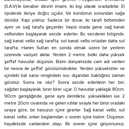
(S.A.V)’le beraber devrin imamı, iki kişi olarak oradadırlar. El
öpülerek ileriye doğru uçulur. Ve koridorun sonundan sağa
dönülür. Kapı yoktur. Sadece bir duvar, iki tarafı birbirinden
ayırır ve sağ tarafa geçenler, hepsi orada gene sağ kanat
velîsinden başlayarak secde ederler. Bu secdenin bitişinde,
sağ kanat velîsi sağ tarafta, sol kanat velîsi ortadan daha sol
tarafta, Hanım Sultan en sonda olmak üzere bir yerlerin
üzerinde vaziyet alırlar. Yerden 2 metre, belki daha yüksek
şeffaf havuzlar düşünün. Bizim dünyamızda cam adı verilen
bir nesne ile şeffaf görünümdedirler. Yerden yüksektirler ve
içindeki bal sarısı rengindeki sıvı, dışarıdan baktığınız zaman
görünür. Sonra ne olur? Sonra secde edenlerin her biri,
sağdan başlayarak, birer birer uçar. O havuzlar yaklaşık 80cm,
90cm genişliğinde, gene aynı derinlikte, yükseklikleri ise 2
metre 20cm civarında ve gelen ruhlar sırayla her birisi oradaki
sıraya göre, bir havuzun içine girerler. Sağ kanat velîsi, sol
kanat velîsi, onları başlarından o sıvının içine batırır. Düşünün,
hayalinizde canlandırın olayı. Bir sıvının içine giriyorsunuz.