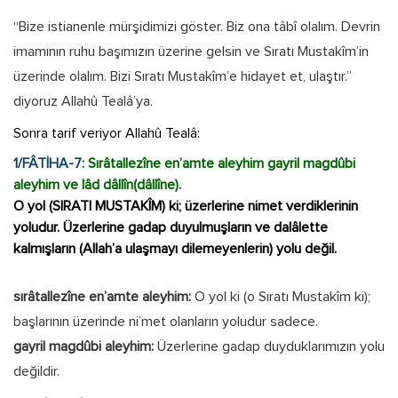
“Bize istianenle mürşidimizi göster. Biz ona tâbî olalım. Devrin
imamının ruhu başımızın üzerine gelsin ve Sıratı Mustakîm’in
üzerinde olalım. Bizi Sıratı Mustakîm’e hidayet et, ulaştır.”
diyoruz Allahû Tealâ’ya.
Sonra tarif veriyor Allahû Tealâ:
1/FÂTİHA-7
: Sırâtallezîne en’amte aleyhim gayril magdûbi
aleyhim ve lâd dâllîn(dâllîne).
O yol (SIRATI MUSTAKÎM) ki; üzerlerine nimet verdiklerinin
yoludur. Üzerlerine gadap duyulmuşların ve dalâlette
kalmışların (Allah’a ulaşmayı dilemeyenlerin) yolu değil.
sırâtallezîne en’amte aleyhim:
O yol ki (o Sıratı Mustakîm ki);
başlarının üzerinde ni’met olanların yoludur sadece.
gayril magdûbi aleyhim:
Üzerlerine gadap duyduklarımızın yolu
değildir.