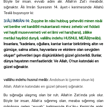
Böyle bir insan, evvab adını alır. Allah’ın Zat’ı meabdır,
sığınaktır. Âli İmrân Suresinin 14. âyet-i kerimesinde Allahû
Tealâ buyuruyor ki:
3/ÂLİ İMRÂN-14
: Zuyyine lin nâsi hubbuş şehevâti minen nisâi
vel benîne vel kanâtîril mukantarati minez zehebi vel fıddati
vel haylil musevvemeti vel en’âmi vel hars(harsi), zâlike
metâul hayâtid dunyâ, vallâhu indehu HUSNUL MEÂB(meâbi).
İnsanlara, "kadınlara, oğullara, kantar kantar biriktirilmiş altın ve
gümüşe, salma atlara, hayvanlara ve ekinlere olan sevgiden
oluşan" şehvetleri (aşırı düşkünlükleri) güzel gösterildi. Bunlar,
dünya hayatının menfaatleridir. Ve Allah, O'nun katındaki en
güzel sığınaktır.
vallâhu ındehu husnul meâb:
Andolsun ki (yemin olsun ki)
Allah, Allah’ın katındaki en güzel (ahsen) sığınaktır.
Bu sığınağa ulaşmış olan bir ruh, Allah’ın Zat’ında yok olur.
Böyle bir insan, Allah’a sığınmış olan, meaba sığınmış olan
mânâsına gelen “evvab” kelimesiyle Kur’ân-ı Kerim’de anılır.