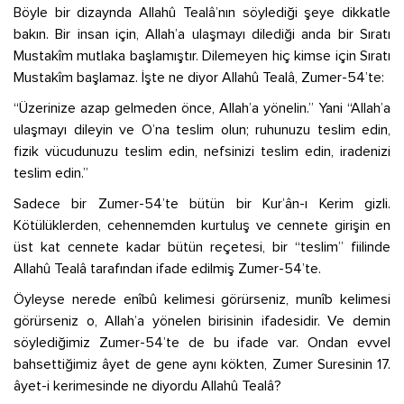
Böyle bir dizaynda Allahû Tealâ’nın söylediği şeye dikkatle
bakın. Bir insan için, Allah’a ulaşmayı dilediği anda bir Sıratı
Mustakîm mutlaka başlamıştır. Dilemeyen hiç kimse için Sıratı
Mustakîm başlamaz. İşte ne diyor Allahû Tealâ, Zumer-54’te:
“Üzerinize azap gelmeden önce, Allah’a yönelin.” Yani “Allah’a
ulaşmayı dileyin ve O’na teslim olun; ruhunuzu teslim edin,
fizik vücudunuzu teslim edin, nefsinizi teslim edin, iradenizi
teslim edin.”
Sadece bir Zumer-54’te bütün bir Kur’ân-ı Kerim gizli.
Kötülüklerden, cehennemden kurtuluş ve cennete girişin en
üst kat cennete kadar bütün reçetesi, bir “teslim” fiilinde
Allahû Tealâ tarafından ifade edilmiş Zumer-54’te.
Öyleyse nerede enîbû kelimesi görürseniz, munîb kelimesi
görürseniz o, Allah’a yönelen birisinin ifadesidir. Ve demin
söylediğimiz Zumer-54’te de bu ifade var. Ondan evvel
bahsettiğimiz âyet de gene aynı kökten, Zumer Suresinin 17.
âyet-i kerimesinde ne diyordu Allahû Tealâ?