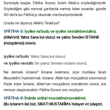
Suresiyle başlar. Fâtiha Suresi, bizim Allah’a söylediğimizdir.
Söylediğim gibi normal şartlarda namaz kılan insanlar, günde
40 defa bu Fâtiha’yı okumak mecburiyetindedir.
Orada ne diyoruz Allahû Tealâ’ya?
1/FÂTİHA-5
: İyyâke na’budu ve iyyâke nestaîn(nestaînu).
(Allah'ım!) Yalnız Sana kul oluruz ve yalnız Senden İSTİANE
(mürşidimizi) isteriz.
iyyâke na’budu:
Yalnız Sana kul oluruz.
ve iyyâke nestaîn:
Ve yalnız Senden istiane isteriz.
Ne demek istiane? İstiane kelimesi, size mutlaka Sıratı
Mustakîm’i hatırlatmalı. İstiane, Allah’tan mürşidinizi istemenizi
ifade eder. İstiane, Allah’tan mürşidinizi istedikten sonra, sizi
nereye ulaştıracaktır; Fâtiha Suresi onu söylüyor.
1/FÂTİHA-6
: İhdinâs sırâtel mustakîm(mustakîme).
(Bu istiane'n ile) bizi, SIRATI MUSTAKÎM'e hidayet et (ulaştır).