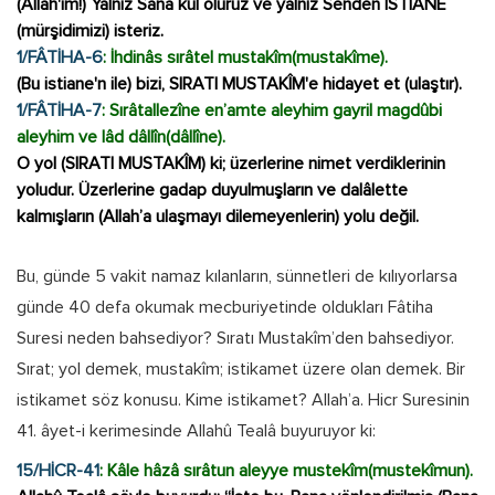
(Allah'ım!) Yalnız Sana kul oluruz ve yalnız Senden İSTİANE
(mürşidimizi) isteriz.
1/FÂTİHA-6
: İhdinâs sırâtel mustakîm(mustakîme).
(Bu istiane'n ile) bizi, SIRATI MUSTAKÎM'e hidayet et (ulaştır).
1/FÂTİHA-7
: Sırâtallezîne en’amte aleyhim gayril magdûbi
aleyhim ve lâd dâllîn(dâllîne).
O yol (SIRATI MUSTAKÎM) ki; üzerlerine nimet verdiklerinin
yoludur. Üzerlerine gadap duyulmuşların ve dalâlette
kalmışların (Allah’a ulaşmayı dilemeyenlerin) yolu değil.
Bu, günde 5 vakit namaz kılanların, sünnetleri de kılıyorlarsa
günde 40 defa okumak mecburiyetinde oldukları Fâtiha
Suresi neden bahsediyor? Sıratı Mustakîm’den bahsediyor.
Sırat; yol demek, mustakîm; istikamet üzere olan demek. Bir
istikamet söz konusu. Kime istikamet? Allah’a. Hicr Suresinin
41. âyet-i kerimesinde Allahû Tealâ buyuruyor ki:
15/HİCR-41
: Kâle hâzâ sırâtun aleyye mustekîm(mustekîmun).