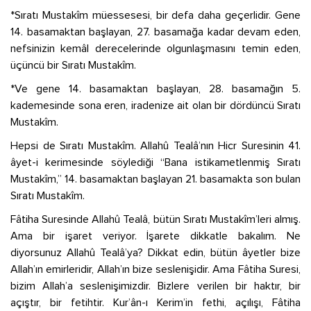
*Sıratı Mustakîm müessesesi, bir defa daha geçerlidir. Gene
14. basamaktan başlayan, 27. basamağa kadar devam eden,
nefsinizin kemâl derecelerinde olgunlaşmasını temin eden,
üçüncü bir Sıratı Mustakîm.
*Ve gene 14. basamaktan başlayan, 28. basamağın 5.
kademesinde sona eren, iradenize ait olan bir dördüncü Sıratı
Mustakîm.
Hepsi de Sıratı Mustakîm. Allahû Tealâ’nın Hicr Suresinin 41.
âyet-i kerimesinde söylediği “Bana istikametlenmiş Sıratı
Mustakîm,” 14. basamaktan başlayan 21. basamakta son bulan
Sıratı Mustakîm.
Fâtiha Suresinde Allahû Tealâ, bütün Sıratı Mustakîm’leri almış.
Ama bir işaret veriyor. İşarete dikkatle bakalım. Ne
diyorsunuz Allahû Tealâ’ya? Dikkat edin, bütün âyetler bize
Allah’ın emirleridir, Allah’ın bize seslenişidir. Ama Fâtiha Suresi,
bizim Allah’a seslenişimizdir. Bizlere verilen bir haktır, bir
açıştır, bir fetihtir. Kur’ân-ı Kerim’in fethi, açılışı, Fâtiha