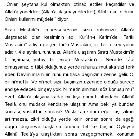
“Onlar, şeytana kul olmaktan ictinab ettiler; kaçındılar ve
Allah’a yöneldiler (Allah’a ulaşmayı dilediler), Allah’a kul oldular.
Onları, kullarımı müjdele.” diyor.
Sıratı Mustakîm müessesesinin sizin ruhunuzu Allah’a
ulaştıracak olan kesiminin adı, Kur’ân-ı Kerim’de “Tarîki
Mustakîm” adıyla geçer. Tarîki Mustakîm, bir tek dikey yolun
adıdır. 4’e ayrılan, ruhunuzu Allah’a ulaştıran Sıratı Mustakîm’in
1. aşaması, yatay bir Sıratı Mustakîm’dir. Nerede tâbî
olmuşsanız, o tâbî olduğunuz yerde ruhunuz mutlaka sizi terk
eder. Devrin imamının ruhu mutlaka başınızın üzerine gelir. O,
bir ni’mettir. Ve ni’met sizin başınızın üzerinde olduğu sürece
endişe edecek bir şey yok. Ni’metin alınması söz konusu mu?
Evet. Allah’a ulaşana kadar bir kişi, garanti altındadır. Allahû
Tealâ, onu mutlaka Kendisine ulaştırır. Ama peki ya bundan
sonrası; vuslattan sonrası? Vuslattan sonra eğer kişi zikrini
artırmazsa, zikri olduğu yerde kalır, ondan sonra da aşağı
doğru düşmeye başlarsa burada tehlike başlar. Öyleyse
Allahû Tealâ’ya ulaştıktan sonra vazgeçmemek, konunun