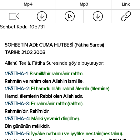
Mp4
Mp3
Link
Sohbet Kodu: 105731
SOHBETİN ADI: CUMA HUTBESİ (Fâtiha Suresi)
TARİHİ: 21.02.2003
Allahû Tealâ, Fâtiha Suresinde şöyle buyuruyor:
1/FÂTİHA-1
: Bismillâhir rahmânir rahîm.
Rahmân ve rahîm olan Allah'ın ismi ile.
1/FÂTİHA-2
: El hamdu lillâhi rabbil âlemîn (âlemîne).
Hamd, âlemlerin Rabbi olan Allah’adır.
1/FÂTİHA-3
: Er rahmânir rahîm(rahîmi).
Rahmân’dır, Rahîm’dir.
1/FÂTİHA-4
: Mâliki yevmid dîn(dîne).
Dîn gününün mâlikidir.
1/FÂTİHA-5
: İyyâke na’budu ve iyyâke nestaîn(nestaînu).