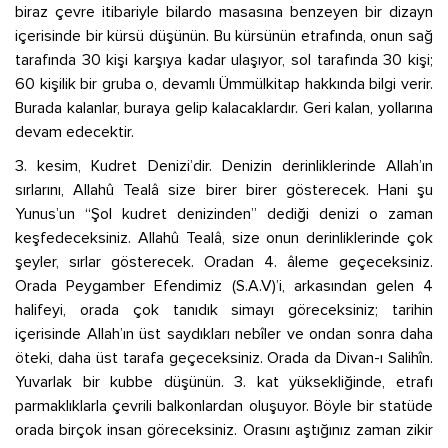
biraz çevre itibariyle bilardo masasına benzeyen bir dizayn
içerisinde bir kürsü düşünün. Bu kürsünün etrafında, onun sağ
tarafında 30 kişi karşıya kadar ulaşıyor, sol tarafında 30 kişi;
60 kişilik bir gruba o, devamlı Ümmülkitap hakkında bilgi verir.
Burada kalanlar, buraya gelip kalacaklardır. Geri kalan, yollarına
devam edecektir.
3. kesim, Kudret Denizi’dir. Denizin derinliklerinde Allah’ın
sırlarını, Allahû Tealâ size birer birer gösterecek. Hani şu
Yunus’un “Şol kudret denizinden” dediği denizi o zaman
keşfedeceksiniz. Allahû Tealâ, size onun derinliklerinde çok
şeyler, sırlar gösterecek. Oradan 4. âleme geçeceksiniz.
Orada Peygamber Efendimiz (S.A.V)’i, arkasından gelen 4
halifeyi, orada çok tanıdık simayı göreceksiniz; tarihin
içerisinde Allah’ın üst saydıkları nebîler ve ondan sonra daha
öteki, daha üst tarafa geçeceksiniz. Orada da Divan-ı Salihîn.
Yuvarlak bir kubbe düşünün. 3. kat yüksekliğinde, etrafı
parmaklıklarla çevrili balkonlardan oluşuyor. Böyle bir statüde
orada birçok insan göreceksiniz. Orasını aştığınız zaman zikir