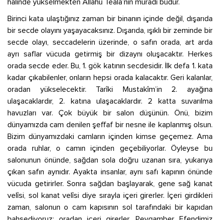
halinde yükselmekten Allahû Tealâ’nın muradı budur.
Birinci kata ulaştığınız zaman bir binanın içinde değil, dışarıda
bir secde olayını yaşayacaksınız. Dışarıda, ışıklı bir zeminde bir
secde olayı, seccadelerin üzerinde, o safın orada, art arda
ayrı saflar vücuda getirmiş bir dizaynı oluşacaktır. Herkes
orada secde eder. Bu, 1. gök katının secdesidir. İlk defa 1. kata
kadar çıkabilenler, onların hepsi orada kalacaktır. Geri kalanlar,
oradan yükselecektir. Tarîki Mustakîm’in 2. ayağına
ulaşacaklardır, 2. katına ulaşacaklardır. 2 katta suvarılma
havuzları var. Çok büyük bir salon düşünün. Önü, bizim
dünyamızda cam denilen şeffaf bir nesne ile kaplanmış olsun.
Bizim dünyamızdaki camların içinden kimse geçemez. Ama
orada ruhlar, o camın içinden geçebiliyorlar. Öyleyse bu
salonunun önünde, sağdan sola doğru uzanan sıra, yukarıya
çıkan safın aynıdır. Ayakta insanlar, aynı safı kapının önünde
vücuda getirirler. Sonra sağdan başlayarak, gene sağ kanat
velîsi, sol kanat velîsi diye sırayla içeri girerler. İçeri girdikleri
zaman, salonun o cam kapısının sol tarafındaki bir kapıdan
bahsediyoruz; oradan içeri girerler. Peygamber Efendimiz