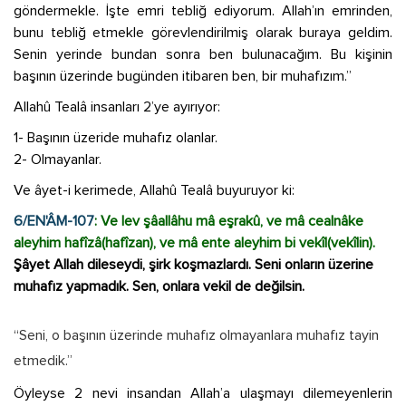
göndermekle. İşte emri tebliğ ediyorum. Allah’ın emrinden,
bunu tebliğ etmekle görevlendirilmiş olarak buraya geldim.
Senin yerinde bundan sonra ben bulunacağım. Bu kişinin
başının üzerinde bugünden itibaren ben, bir muhafızım.”
Allahû Tealâ insanları 2’ye ayırıyor:
1- Başının üzeride muhafız olanlar.
2- Olmayanlar.
Ve âyet-i kerimede, Allahû Tealâ buyuruyor ki:
6/EN'ÂM-107
: Ve lev şâallâhu mâ eşrakû, ve mâ cealnâke
aleyhim hafîzâ(hafîzan), ve mâ ente aleyhim bi vekîl(vekîlin).
Şâyet Allah dileseydi, şirk koşmazlardı. Seni onların üzerine
muhafız yapmadık. Sen, onlara vekil de değilsin.
“Seni, o başının üzerinde muhafız olmayanlara muhafız tayin
etmedik.”
Öyleyse 2 nevi insandan Allah’a ulaşmayı dilemeyenlerin