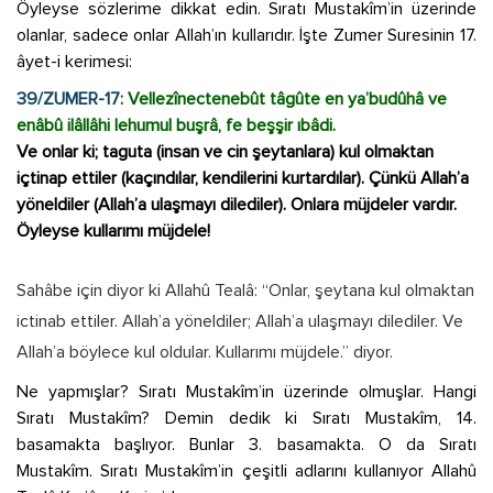
Öyleyse sözlerime dikkat edin. Sıratı Mustakîm’in üzerinde
olanlar, sadece onlar Allah’ın kullarıdır. İşte Zumer Suresinin 17.
âyet-i kerimesi:
39/ZUMER-17
: Vellezînectenebût tâgûte en ya’budûhâ ve
enâbû ilâllâhi lehumul buşrâ, fe beşşir ıbâdi.
Ve onlar ki; taguta (insan ve cin şeytanlara) kul olmaktan
içtinap ettiler (kaçındılar, kendilerini kurtardılar). Çünkü Allah’a
yöneldiler (Allah’a ulaşmayı dilediler). Onlara müjdeler vardır.
Öyleyse kullarımı müjdele!
Sahâbe için diyor ki Allahû Tealâ: “Onlar, şeytana kul olmaktan
ictinab ettiler. Allah’a yöneldiler; Allah’a ulaşmayı dilediler. Ve
Allah’a böylece kul oldular. Kullarımı müjdele.” diyor.
Ne yapmışlar? Sıratı Mustakîm’in üzerinde olmuşlar. Hangi
Sıratı Mustakîm? Demin dedik ki Sıratı Mustakîm, 14.
basamakta başlıyor. Bunlar 3. basamakta. O da Sıratı
Mustakîm. Sıratı Mustakîm’in çeşitli adlarını kullanıyor Allahû