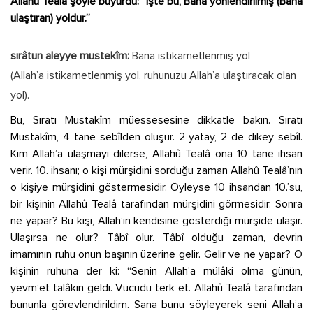
Allahû Tealâ şöyle buyurdu: “İşte bu, Bana yönlendirilmiş (Bana
ulaştıran) yoldur.”
sırâtun aleyye mustekîm:
Bana istikametlenmiş yol
(Allah’a istikametlenmiş yol, ruhunuzu Allah’a ulaştıracak olan
yol).
Bu, Sıratı Mustakîm müessesesine dikkatle bakın. Sıratı
Mustakîm, 4 tane sebîlden oluşur. 2 yatay, 2 de dikey sebîl.
Kim Allah’a ulaşmayı dilerse, Allahû Tealâ ona 10 tane ihsan
verir. 10. ihsanı; o kişi mürşidini sorduğu zaman Allahû Tealâ’nın
o kişiye mürşidini göstermesidir. Öyleyse 10 ihsandan 10.’su,
bir kişinin Allahû Tealâ tarafından mürşidini görmesidir. Sonra
ne yapar? Bu kişi, Allah’ın kendisine gösterdiği mürşide ulaşır.
Ulaşırsa ne olur? Tâbî olur. Tâbî olduğu zaman, devrin
imamının ruhu onun başının üzerine gelir. Gelir ve ne yapar? O
kişinin ruhuna der ki: “Senin Allah’a mülâki olma günün,
yevm’et talâkın geldi. Vücudu terk et. Allahû Tealâ tarafından
bununla görevlendirildim. Sana bunu söyleyerek seni Allah’a