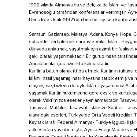
1992 yılında Almanya'da ve Belçika'da İslâm ve Tasa
Evrenosoğlu tarafından konferanslar verilmiştir. Ayr
Denizli'de Ocak 1992'den beri her ay seri konferansl
Samsun, Gaziantep, Malatya, Adana, Konya, Hopa, Gön
sohbetler tertiplemek suretiyle Vakıf, İslâmı, Peyga
dünyada anlatmak, yaşatmak için azimli bir faaliyet
şekil olarak yaşanmaktadır. Bir gurup insan tarafınd
Ancak bunlar çok azınlıkta kalmaktadır.
Kur'ân'a bütün olarak ittiba etmek, Kur'ân'ın ruhuna,
İslâm'ı nasıl yaşamış, nasıl hayatına tatbik etmiş ve 
ulaşmış ise, bizlerin de öyle İslâm'ı yaşamamız Allah'ın
yaşamak Kur'ân hükümlerine göre eksik ve kurtuluşa 
olarak Vakfımızca eserler yayınlanmaktadır. Tasavvuf 
Tasavvuf, Mutluluk-Tasavvuf-İslâm ve Sohbet. Tasav
alanındaki eserleri, Türkiye'de Orta Vadeli Krediler,
Kaynak İsrafı, Federal Almanya- Türkiye İşgücü iliş
adlı eserleri yayınlanmıştır. Ayrıca Enerji-Madde ve H