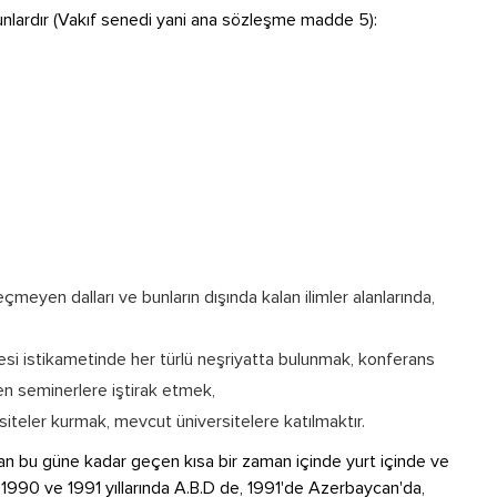
şunlardır (Vakıf senedi yani ana sözleşme madde 5):
eçmeyen dalları ve bunların dışında kalan ilimler alanlarında,
mesi istikametinde her türlü neşriyatta bulunmak, konferans
n seminerlere iştirak etmek,
siteler kurmak, mevcut üniversitelere katılmaktır.
an bu güne kadar geçen kısa bir zaman içinde yurt içinde ve
. 1990 ve 1991 yıllarında A.B.D de, 1991'de Azerbaycan'da,