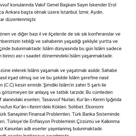
vvuf konularında Vakıf Genel Başkanı Sayın İskender Erol
ıca Ankara başta olmak üzere İstanbul, İzmir, Aydın,
ar düzenlenmiştir.
en ve diğer bazı il ve ilçelerde de sık sık konferanslar ve
mberimizin tebliği ve sahabenin yaşadığı şekliyle yurtta ve
 içinde bulunmaktadır. İslâm dünyasında bu gün İslâm sadece
an birinci asr-ı saadet dönemindeki İslâm yaşanmaktadır.
 özüne inilerek İslâmı yaşamak ve yaşatmak asıldır. Sahabe
nasıl irşad olmuş ise ve bu şekilde İslâm şerefine nasıl
 (C.C) kesin emridir. Şimdiki İslâm'ın zahiri 5 şartı ile
götürmeyen bir anlayış ve tatbik tarzıdır. Bu cümleden
alanındaki eserleri, Tasavvuf Nurları, Kur'ân-ı Kerim Işığında
vufun Kur'ân-ı Kerim'deki Kökleri, Sohbet. Ekonomi
 Türk Sanayiinin Finansal Problemleri, Türk Banka Sisteminde
kileri, Türkiye'de Enflasyon Probleminin Çözümü ve Kalkınma
ız Kanunları adlı eserler yayınlanmış bulunmaktadır.