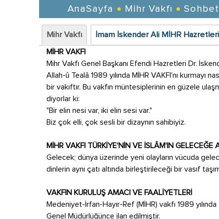
AnaSayfa
Mihr Vakfı
Sohbet
Mihr Vakfı
İmam İskender Ali MİHR Hazretleri
MİHR VAKFI
Mihr Vakfı Genel Başkanı Efendi Hazretleri Dr. İskende
Allah-û Tealâ 1989 yılında MİHR VAKFI'nı kurmayı nasi
bir vakıftır. Bu vakfın müntesiplerinin en güzele ulaş
diyorlar ki:
"Bir elin nesi var, iki elin sesi var."
Biz çok elli, çok sesli bir dizaynın sahibiyiz.
MİHR VAKFI TÜRKİYE'NİN VE İSLÂM'IN GELECEĞE 
Gelecek; dünya üzerinde yeni olayların vücuda geleceğ
dinlerin aynı çatı altında birleştirileceği bir vasıf taşı
VAKFIN KURULUŞ AMACI VE FAALİYETLERİ
Medeniyet-İrfan-Hayır-Ref (MİHR) vakfı 1989 yılında t
Genel Müdürlüğünce ilan edilmiştir.