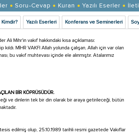
ler
Soru-Cevap
Kuran
Yazılı Eserler
İlet
 Kimdir?
Yazılı Eserleri
Konferans ve Seminerleri
Soy
r Ali Mihr'in vakıf hakkındaki kısa açıklaması:
p kıldı. MİHR VAKFI Allah yolunda çalışan, Allah için var olan
ması, bu vakıf muhtevası içinde ele alınmıştır. Atalarımız
AÇILAN BİR KÖPRÜSÜDÜR.
i ve dinlerin tek bir din olarak bir araya getirileceği, bütün
maktadır.
esis edilmiş olup, 25.10.1989 tarihli resmi gazetede Vakıflar