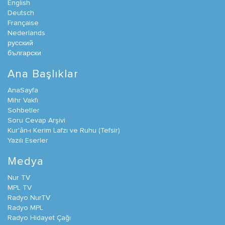
English
Deutsch
Française
Nederlands
русский
български
Ana Başlıklar
AnaSayfa
Mihr Vakfı
Sohbetler
Soru Cevap Arşivi
Kur'ân-ı Kerim Lafzı ve Ruhu (Tefsir)
Yazılı Eserler
Medya
Nur TV
MPL TV
Radyo NurTV
Radyo MPL
Radyo Hidayet Çağı